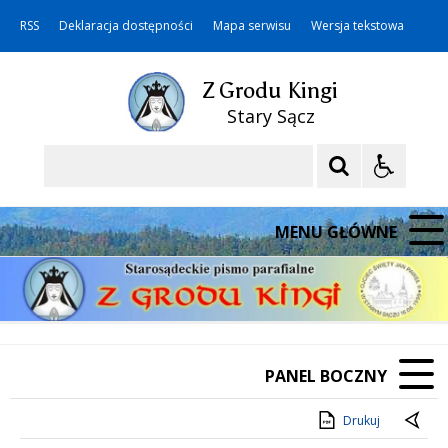
RSS
Deklaracja dostępności
Mapa serwisu
Wersja tekstowa
Z Grodu Kingi
Stary Sącz
Szukaj
MENU GŁÓWNE
PANEL BOCZNY
Drukuj