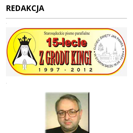
REDAKCJA
Treść
.
.