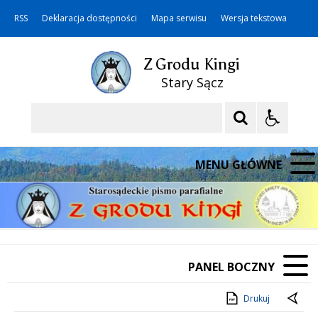
RSS
Deklaracja dostępności
Mapa serwisu
Wersja tekstowa
Z Grodu Kingi
Stary Sącz
Szukaj
MENU GŁÓWNE
PANEL BOCZNY
Drukuj