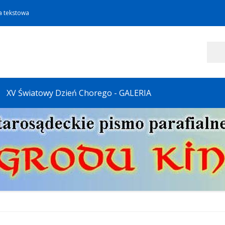
a tekstowa
Szukaj
XV Światowy Dzień Chorego - GALERIA