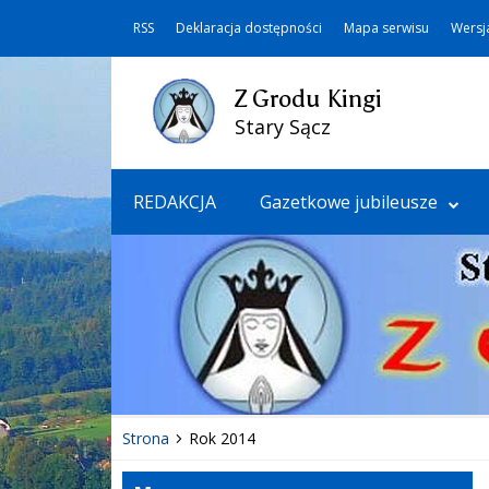
RSS
Deklaracja dostępności
Mapa serwisu
Wersj
Z Grodu Kingi
Stary Sącz
REDAKCJA
Gazetkowe jubileusze
Strona
Rok 2014