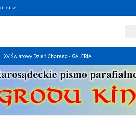
a tekstowa
Szukaj
XV Światowy Dzień Chorego - GALERIA