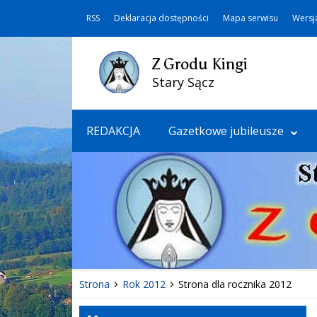
RSS
Deklaracja dostępności
Mapa serwisu
Wersj
Z Grodu Kingi
Stary Sącz
REDAKCJA
Gazetkowe jubileusze
Strona
Rok 2012
Strona dla rocznika 2012