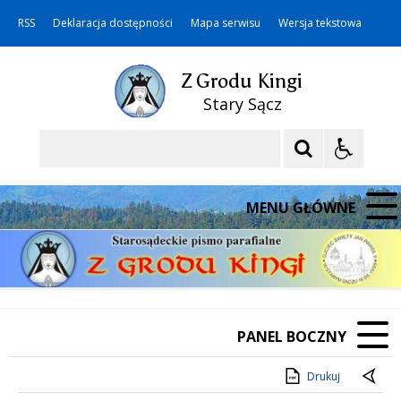
RSS
Deklaracja dostępności
Mapa serwisu
Wersja tekstowa
Z Grodu Kingi
Stary Sącz
Szukaj
MENU GŁÓWNE
PANEL BOCZNY
Drukuj