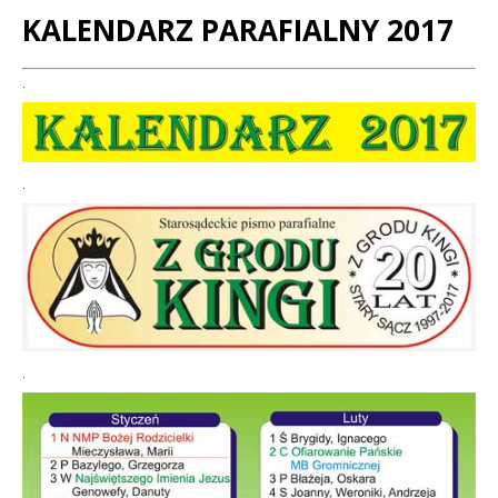
KALENDARZ PARAFIALNY 2017
Treść
.
.
.