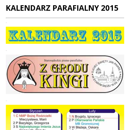
KALENDARZ PARAFIALNY 2015
Treść
.
.
.