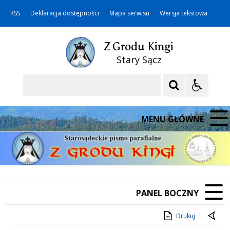
RSS
Deklaracja dostępności
Mapa serwisu
Wersja tekstowa
Z Grodu Kingi
Stary Sącz
Szukaj
MENU GŁÓWNE
PANEL BOCZNY
Drukuj