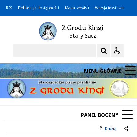
RSS
Deklaracja dostępności
Mapa serwisu
Wersja tekstowa
Z Grodu Kingi
Stary Sącz
Szukaj
MENU GŁÓWNE
PANEL BOCZNY
Drukuj