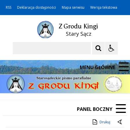
RSS
Deklaracja dostępności
Mapa serwisu
Wersja tekstowa
Z Grodu Kingi
Stary Sącz
Szukaj
MENU GŁÓWNE
PANEL BOCZNY
Drukuj