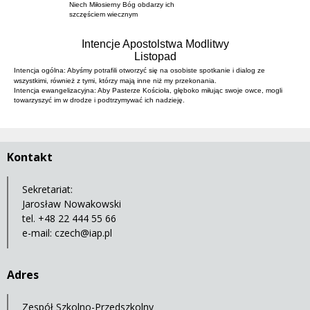
Niech Miłosierny Bóg obdarzy ich
szczęściem wiecznym
Intencje Apostolstwa Modlitwy
Listopad
Intencja ogólna: Abyśmy potrafili otworzyć się na osobiste spotkanie i dialog ze
wszystkimi, również z tymi, którzy mają inne niż my przekonania.
Intencja ewangelizacyjna: Aby Pasterze Kościoła, głęboko miłując swoje owce, mogli
towarzyszyć im w drodze i podtrzymywać ich nadzieję.
Kontakt
Sekretariat:
Jarosław Nowakowski
tel. +48 22 444 55 66
e-mail:
czech@iap.pl
Adres
Zespół Szkolno-Przedszkolny