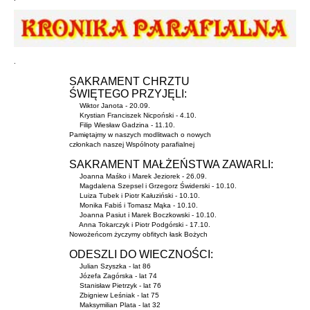
.
SAKRAMENT CHRZTU
ŚWIĘTEGO
PRZYJĘLI:
Wiktor Janota - 20.09.
Krystian Franciszek Nicpoński - 4.10.
Filip Wiesław Gadzina - 11.10.
Pamiętajmy w naszych modlitwach o nowych
członkach naszej Wspólnoty parafialnej
SAKRAMENT MAŁŻEŃSTWA ZAWARLI:
Joanna Maśko i Marek Jeziorek - 26.09.
Magdalena Szepsel i Grzegorz Świderski - 10.10.
Luiza Tubek i Piotr Kałuziński - 10.10.
Monika Fabiś i Tomasz Mąka - 10.10.
Joanna Pasiut i Marek Boczkowski - 10.10.
Anna Tokarczyk i Piotr Podgórski - 17.10.
Nowożeńcom życzymy obfitych łask Bożych
ODESZLI DO WIECZNOŚCI:
Julian Szyszka - lat 86
Józefa Zagórska - lat 74
Stanisław Pietrzyk - lat 76
Zbigniew Leśniak - lat 75
Maksymilian Plata - lat 32