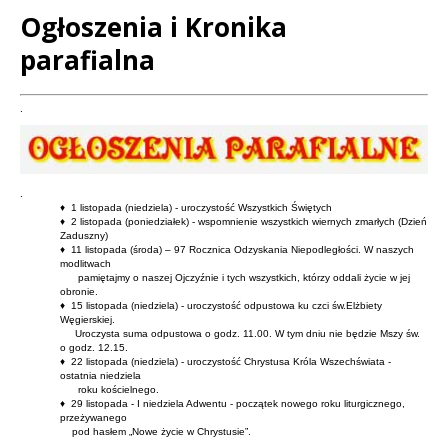
Ogłoszenia i Kronika
parafialna
Treść
.
.
♦ 1 listopada (niedziela) - uroczystość Wszystkich Świętych
♦ 2 listopada (poniedziałek) - wspomnienie wszystkich wiernych zmarłych (Dzień
Zaduszny)
♦ 11 listopada (środa) – 97 Rocznica Odzyskania Niepodległości. W naszych
modlitwach
pamiętajmy o naszej Ojczyźnie i tych wszystkich, którzy oddali życie w jej
obronie.
♦ 15 listopada (niedziela) - uroczystość odpustowa ku czci św.Elżbiety
Węgierskiej.
Uroczysta suma odpustowa o godz. 11.00. W tym dniu nie będzie Mszy św.
o godz. 12.15.
♦ 22 listopada (niedziela) - uroczystość Chrystusa Króla Wszechświata -
ostatnia niedziela
roku kościelnego.
♦ 29 listopada - I niedziela Adwentu - początek nowego roku liturgicznego,
przeżywanego
pod hasłem „Nowe życie w Chrystusie”.
.