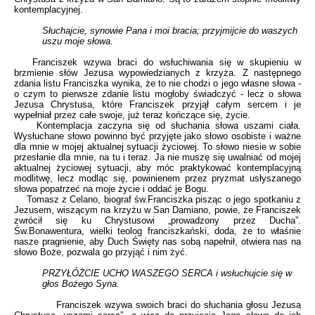
kontemplacyjnej.
Słuchajcie, synowie Pana i moi bracia; przyjmijcie do waszych
uszu moje słowa.
Franciszek wzywa braci do wsłuchiwania się w skupieniu w
brzmienie słów Jezusa wypowiedzianych z krzyża. Z następnego
zdania listu Franciszka wynika, że to nie chodzi o jego własne słowa -
o czym to pierwsze zdanie listu mogłoby świadczyć - lecz o słowa
Jezusa Chrystusa, które Franciszek przyjął całym sercem i je
wypełniał przez całe swoje, już teraz kończące się, życie.
Kontemplacja zaczyna się od słuchania słowa uszami ciała.
Wysłuchane słowo powinno być przyjęte jako słowo osobiste i ważne
dla mnie w mojej aktualnej sytuacji życiowej. To słowo niesie w sobie
przesłanie dla mnie, na tu i teraz. Ja nie muszę się uwalniać od mojej
aktualnej życiowej sytuacji, aby móc praktykować kontemplacyjną
modlitwę, lecz modląc się, powinienem przez pryzmat usłyszanego
słowa popatrzeć na moje życie i oddać je Bogu.
Tomasz z Celano, biograf św.Franciszka pisząc o jego spotkaniu z
Jezusem, wiszącym na krzyżu w San Damiano, powie, że Franciszek
zwrócił się ku Chrystusowi „prowadzony przez Ducha”.
Św.Bonawentura, wielki teolog franciszkański, doda, że to właśnie
nasze pragnienie, aby Duch Święty nas sobą napełnił, otwiera nas na
słowo Boże, pozwala go przyjąć i nim żyć.
PRZYŁÓŻCIE UCHO WASZEGO SERCA i wsłuchujcie się w
głos Bożego Syna.
Franciszek wzywa swoich braci do słuchania głosu Jezusa