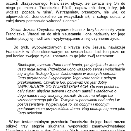
oczach Ukrzyżowanego Franciszek słyszy, że zwraca się On do
niego po imieniu: ‘Franciszku! Pójdź, napraw mój dom, który, jak
widzisz, popada w ruinę’. Wstrząśnięty, przerażony, nie wie, co
odpowiedzieć. Jednocześnie ze wszystkich sił, z całego serca, z
całej duszy postanawia wykonać zlecenie.”
Słowa Jezusa Chrystusa wypowiedziane z krzyża zmieniły życie
Franciszka. Wracał on do nich nieustannie i one nadawały ton jego
kontemplacyjnej modlitwie i wypływającemu z niej czynnemu życiu.
Do tych, wypowiedzianych z krzyża słów Jezusa, nawiązuje
Franciszek w liście skierowanym do swoich braci. List ten pisze on
pod koniec swojego życia i zostawia im go jako swój testament:
Słuchajcie, synowie Pana i moi bracia; przyjmijcie do waszych
uszu moje słowa. Przyłóżcie ucho waszego serca i wsłuchujcie
się w głos Bożego Syna. Zachowujcie w waszych sercach
Jego przykazania i wypełniajcie Jego wskazania z pełnym
przekonaniem. Chwalcie Go, ponieważ On jest dobry.
UWIELBIAJCIE GO W JEGO DZIEŁACH. On was posłał na
cały świat, abyście słowem i czynem dawali świadectwo o
Jego nauce i aby wszyscy poznali, że nie ma nikogo tak
wszechmocnego jak On. Trwajcie w panowaniu nad sobą i w
posłuszeństwie. Wypełniajcie to, co dobrym i mocnym
postanowieniem przyrzekliście Jemu. Bóg ofiaruje się nam jako
Jego dzieciom.
W tym testamentalnym przesłaniu Franciszka do jego braci można
odkryć trzy stopnie słuchania wypowiedzi zmartwychwstałego
Chrystusa z krzyża w San Damiano. Są to zarazem stopnie modlitwy