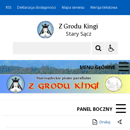
RSS
Deklaracja dostępności
Mapa serwisu
Wersja tekstowa
Z Grodu Kingi
Stary Sącz
Szukaj
MENU GŁÓWNE
PANEL BOCZNY
Drukuj