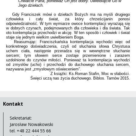
Chwalcie Pana, ponieważ On jest dobry. Uwielbiajcie Go w
Jego dziełach.
Gdy Franciszek mówi o dziełach Bożych ma na myśli drugiego
człowieka i cały świat, za który chrześcijanin ponosi
odpowiedzialność. W tym wymiarze owoce kontemplacji wyrażają się
w dobrych czynach, podejmowanych dla człowieka i dla świata. Tak
oto kontemplacja przechodzi w akcję. W ten sposób i człowiek i świat
staje się jednym wielkim uwielbieniem Boga.
Reasumując: Franciszkańska kontemplacja wychodzi więc od
konkretnego doświadczenia, czyli od słuchania słowa Chrystusa
uchem ciała, następnie przeradza się w wewnętrzne słuchanie
sercem; tym słowem serce zostaje przemienione i zarazem
uzdolnione do czynów miłości. Ponieważ ta kontemplacja wychodzi
od zmysłów (ucho) i przechodzi do duchowego słuchania sercem,
nazywana jest „zmysłowym oświeceniem”.
Z książki: Ks.Roman Stafin, Moc w słabości.
Święci uczą nas życia duchowego. Biblos. Tarnów 2015.
Kontakt
Sekretariat:
Jarosław Nowakowski
tel. +48 22 444 55 66