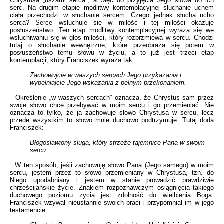
Chrystusa „uszami serca”, a więc do przyjęcia Jego słowa do ich
serc. Na drugim etapie modlitwy kontemplacyjnej słuchanie uchem
ciała przechodzi w słuchanie sercem. Czego jednak słucha ucho
serca? Serce wsłuchuje się w miłość i tej miłości okazuje
posłuszeństwo. Ten etap modlitwy kontemplacyjnej wyraża się we
wsłuchiwaniu się w głos miłości, który rozbrzmiewa w sercu. Chodzi
tutaj o słuchanie wewnętrzne, które przeobraża się potem w
posłuszeństwo temu słowu w życiu, a to już jest trzeci etap
kontemplacji, który Franciszek wyraża tak:
Zachowujcie w waszych sercach Jego przykazania i
wypełniajcie Jego wskazania z pełnym przekonaniem.
Określenie „w waszych sercach” oznacza, że Chrystus sam przez
swoje słowo chce przebywać w moim sercu i go przemieniać. Nie
oznacza to tylko, że ja zachowuję słowo Chrystusa w sercu, lecz
przede wszystkim to słowo mnie duchowo podtrzymuje. Tutaj doda
Franciszek:
Błogosławiony sługa, który strzeże tajemnice Pana w swoim
sercu.
W ten sposób, jeśli zachowuję słowo Pana (Jego samego) w moim
sercu, jestem przez to słowo przemieniany w Chrystusa, tzn. do
Niego upodabniany i jestem w stanie prowadzić prawdziwie
chrześcijańskie życie. Znakiem rozpoznawczym osiągnięcia takiego
duchowego poziomu życia jest zdolność do wielbienia Boga.
Franciszek wzywał nieustannie swoich braci i przypomniał im w jego
testamencie: