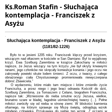
Ks.Roman Stafin - Słuchająca
kontemplacja - Franciszek z
Asyżu
Treść
.
Słuchająca kontemplacja - Franciszek z Asyżu
(1181/82-1226)
Było to w jesieni 1205 roku. Franciszek klęczy przed krzyżem,
wiszącym nad ołtarzem w kościele w San Damiano. Był to wyjątkowy
krzyż. Ewa Szelburg Zarembina w książce Zakochany w miłości
napisze, że Jezus wiszący na tym krzyżu „nie był okryty krwawymi
ranami, jego członków nie skręcały konwulsje konania i jego oczu nie
zakrywały powieki skute lodem śmierci. Z oczu, z twarzy, z całego
obnażonego ciała Chrystusowego promieniowała niewyczerpana
dobroć Zbawiciela.”
O wydarzeniu, które miało tam miejsce i które zmieniło życie
Franciszka, a przez niego i jego braci odnawia Kościół do dziś,
Szelburg Zarembina, za Tomaszem z Celano, biografem Franciszka,
napisze tak: „Wzniesione do nieba smutne oczy Jezusa, wielkie,
brunatno szare w bladej, łagodnie uśmiechniętej twarzy (…). Pełne
miłości zwróciły się od nieba w stronę ziemi. W bliskości kamienia
ofiarnego, na którym sprawuje się Mszę świętą, odnajdują wzrok
młodego człowieka. Przykuwają do siebie ten wzrok. Z oczami w