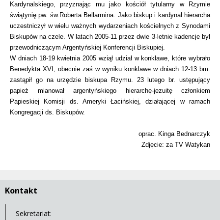
Kardynalskiego, przyznając mu jako kościół tytularny w Rzymie
świątynię pw. św.Roberta Bellarmina. Jako biskup i kardynał hierarcha
uczestniczył w wielu ważnych wydarzeniach kościelnych z Synodami
Biskupów na czele. W latach 2005-11 przez dwie 3-letnie kadencje był
przewodniczącym Argentyńskiej Konferencji Biskupiej.
W dniach 18-19 kwietnia 2005 wziął udział w konklawe, które wybrało
Benedykta XVI, obecnie zaś w wyniku konklawe w dniach 12-13 bm.
zastąpił go na urzędzie biskupa Rzymu. 23 lutego br. ustępujący
papież mianował argentyńskiego hierarchę-jezuitę członkiem
Papieskiej Komisji ds. Ameryki Łacińskiej, działającej w ramach
Kongregacji ds. Biskupów.
oprac. Kinga Bednarczyk
Zdjęcie: za TV Watykan
Kontakt
Sekretariat: