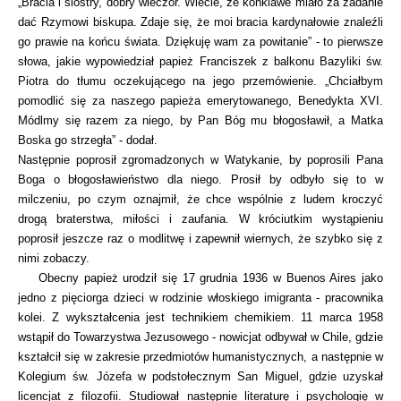
„Bracia i siostry, dobry wieczór. Wiecie, że konklawe miało za zadanie
dać Rzymowi biskupa. Zdaje się, że moi bracia kardynałowie znaleźli
go prawie na końcu świata. Dziękuję wam za powitanie” - to pierwsze
słowa, jakie wypowiedział papież Franciszek z balkonu Bazyliki św.
Piotra do tłumu oczekującego na jego przemówienie. „Chciałbym
pomodlić się za naszego papieża emerytowanego, Benedykta XVI.
Módlmy się razem za niego, by Pan Bóg mu błogosławił, a Matka
Boska go strzegła” - dodał.
Następnie poprosił zgromadzonych w Watykanie, by poprosili Pana
Boga o błogosławieństwo dla niego. Prosił by odbyło się to w
milczeniu, po czym oznajmił, że chce wspólnie z ludem kroczyć
drogą braterstwa, miłości i zaufania. W króciutkim wystąpieniu
poprosił jeszcze raz o modlitwę i zapewnił wiernych, że szybko się z
nimi zobaczy.
Obecny papież urodził się 17 grudnia 1936 w Buenos Aires jako
jedno z pięciorga dzieci w rodzinie włoskiego imigranta - pracownika
kolei. Z wykształcenia jest technikiem chemikiem. 11 marca 1958
wstąpił do Towarzystwa Jezusowego - nowicjat odbywał w Chile, gdzie
kształcił się w zakresie przedmiotów humanistycznych, a następnie w
Kolegium św. Józefa w podstołecznym San Miguel, gdzie uzyskał
licencjat z filozofii. Studiował następnie literaturę i psychologię w