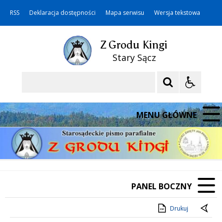
RSS
Deklaracja dostępności
Mapa serwisu
Wersja tekstowa
Z Grodu Kingi
Stary Sącz
Szukaj
MENU GŁÓWNE
PANEL BOCZNY
Drukuj