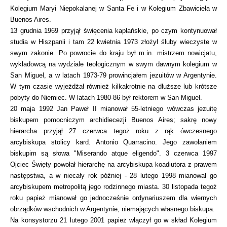
Kolegium Maryi Niepokalanej w Santa Fe i w Kolegium Zbawiciela w
Buenos Aires.
13 grudnia 1969 przyjął święcenia kapłańskie, po czym kontynuował
studia w Hiszpanii i tam 22 kwietnia 1973 złożył śluby wieczyste w
swym zakonie. Po powrocie do kraju był m.in. mistrzem nowicjatu,
wykładowcą na wydziale teologicznym w swym dawnym kolegium w
San Miguel, a w latach 1973-79 prowincjałem jezuitów w Argentynie.
W tym czasie wyjeżdżał również kilkakrotnie na dłuższe lub krótsze
pobyty do Niemiec. W latach 1980-86 był rektorem w San Miguel.
20 maja 1992 Jan Paweł II mianował 55-letniego wówczas jezuitę
biskupem pomocniczym archidiecezji Buenos Aires; sakrę nowy
hierarcha przyjął 27 czerwca tegoż roku z rąk ówczesnego
arcybiskupa stolicy kard. Antonio Quarracino. Jego zawołaniem
biskupim są słowa "Miserando atque eligendo". 3 czerwca 1997
Ojciec Święty powołał hierarchę na arcybiskupa koadiutora z prawem
następstwa, a w niecały rok później - 28 lutego 1998 mianował go
arcybiskupem metropolitą jego rodzinnego miasta. 30 listopada tegoż
roku papież mianował go jednocześnie ordynariuszem dla wiernych
obrządków wschodnich w Argentynie, niemających własnego biskupa.
Na konsystorzu 21 lutego 2001 papież włączył go w skład Kolegium