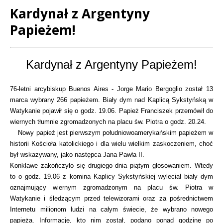
Kardynał z Argentyny
Papieżem!
Treść
.
Kardynał z Argentyny Papieżem!
76-letni arcybiskup Buenos Aires - Jorge Mario Bergoglio został 13
marca wybrany 266 papieżem. Biały dym nad Kaplicą Sykstyńską w
Watykanie pojawił się o godz. 19.06. Papież Franciszek przemówił do
wiernych tłumnie zgromadzonych na placu św. Piotra o godz. 20.24.
Nowy papież jest pierwszym południowoamerykańskim papieżem w
historii Kościoła katolickiego i dla wielu wielkim zaskoczeniem, choć
był wskazywany, jako następca Jana Pawła II.
Konklawe zakończyło się drugiego dnia piątym głosowaniem. Wtedy
to o godz. 19.06 z komina Kaplicy Sykstyńskiej wyleciał biały dym
oznajmujący wiernym zgromadzonym na placu św. Piotra w
Watykanie i śledzącym przed telewizorami oraz za pośrednictwem
Internetu milionom ludzi na całym świecie, że wybrano nowego
papieża. Informację, kto nim został, podano ponad godzinę po