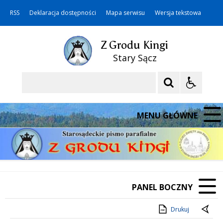
RSS
Deklaracja dostępności
Mapa serwisu
Wersja tekstowa
Z Grodu Kingi
Stary Sącz
Szukaj
MENU GŁÓWNE
PANEL BOCZNY
Drukuj