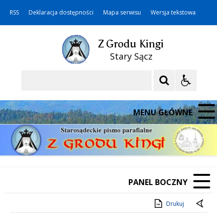
RSS
Deklaracja dostępności
Mapa serwisu
Wersja tekstowa
Z Grodu Kingi
Stary Sącz
Szukaj
MENU GŁÓWNE
PANEL BOCZNY
Drukuj