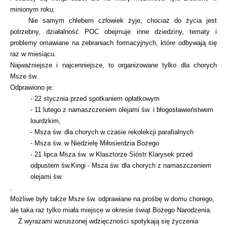
minionym roku.
Nie samym chlebem człowiek żyje, chociaż do życia jest
potrzebny, działalność POC obejmuje inne dziedziny, tematy i
problemy omawiane na zebraniach formacyjnych, które odbywają się
raz w miesiącu.
Najważniejsze i najcenniejsze, to organizowane tylko dla chorych
Msze św.
Odprawiono je:
- 22 stycznia przed spotkaniem opłatkowym
- 11 lutego z namaszczeniem olejami św. i błogosławieństwem
lourdzkim,
- Msza św. dla chorych w czasie rekolekcji parafialnych
- Msza św. w Niedzielę Miłosierdzia Bożego
- 21 lipca Msza św. w Klasztorze Sióstr Klarysek przed
odpustem św.Kingi - Msza św. dla chorych z namaszczeniem
olejami św.
.
Możliwe były także Msze św. odprawiane na prośbę w domu chorego,
ale taka raz tylko miała miejsce w okresie świąt Bożego Narodzenia.
Z wyrazami wzruszonej wdzięczności spotykają się życzenia