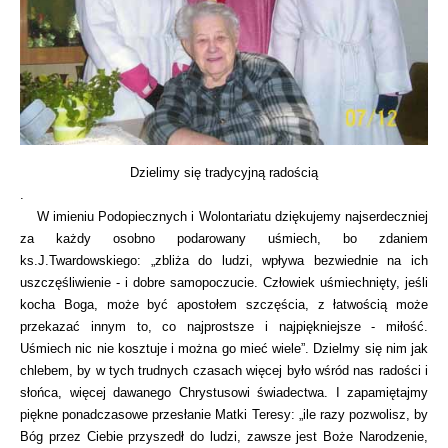
Dzielimy się tradycyjną radością
.
W imieniu Podopiecznych i Wolontariatu dziękujemy najserdeczniej
za każdy osobno podarowany uśmiech, bo zdaniem
ks.J.Twardowskiego: „zbliża do ludzi, wpływa bezwiednie na ich
uszczęśliwienie - i dobre samopoczucie. Człowiek uśmiechnięty, jeśli
kocha Boga, może być apostołem szczęścia, z łatwością może
przekazać innym to, co najprostsze i najpiękniejsze - miłość.
Uśmiech nic nie kosztuje i można go mieć wiele”. Dzielmy się nim jak
chlebem, by w tych trudnych czasach więcej było wśród nas radości i
słońca, więcej dawanego Chrystusowi świadectwa. I zapamiętajmy
piękne ponadczasowe przesłanie Matki Teresy: „ile razy pozwolisz, by
Bóg przez Ciebie przyszedł do ludzi, zawsze jest Boże Narodzenie,