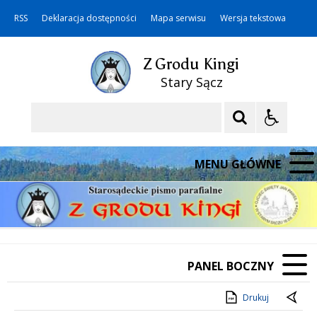
RSS
Deklaracja dostępności
Mapa serwisu
Wersja tekstowa
Z Grodu Kingi
Stary Sącz
Szukaj
MENU GŁÓWNE
PANEL BOCZNY
Drukuj