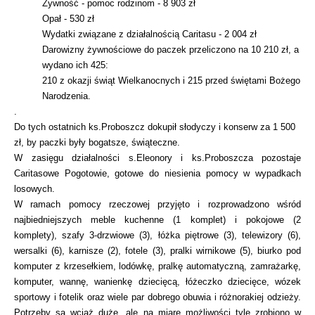
Żywność - pomoc rodzinom - 8 903 zł
Opał - 530 zł
Wydatki związane z działalnością Caritasu - 2 004 zł
Darowizny żywnościowe do paczek przeliczono na 10 210 zł, a
wydano ich 425:
210 z okazji świąt Wielkanocnych i 215 przed świętami Bożego
Narodzenia.
.
Do tych ostatnich ks.Proboszcz dokupił słodyczy i konserw za 1 500
zł, by paczki były bogatsze, świąteczne.
W zasięgu działalności s.Eleonory i ks.Proboszcza pozostaje
Caritasowe Pogotowie, gotowe do niesienia pomocy w wypadkach
losowych.
W ramach pomocy rzeczowej przyjęto i rozprowadzono wśród
najbiedniejszych meble kuchenne (1 komplet) i pokojowe (2
komplety), szafy 3-drzwiowe (3), łóżka piętrowe (3), telewizory (6),
wersalki (6), karnisze (2), fotele (3), pralki wirnikowe (5), biurko pod
komputer z krzesełkiem, lodówkę, pralkę automatyczną, zamrażarkę,
komputer, wannę, wanienkę dziecięcą, łóżeczko dziecięce, wózek
sportowy i fotelik oraz wiele par dobrego obuwia i różnorakiej odzieży.
Potrzeby są wciąż duże, ale na miarę możliwości tyle zrobiono w