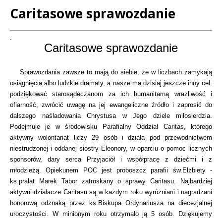
Caritasowe sprawozdanie
Treść
.
Caritasowe sprawozdanie
Sprawozdania zawsze to mają do siebie, że w liczbach zamykają
osiągnięcia albo ludzkie dramaty, a nasze ma dzisiaj jeszcze inny cel:
podziękować starosądeczanom za ich humanitarną wrażliwość i
ofiarność, zwrócić uwagę na jej ewangeliczne źródło i zaprosić do
dalszego naśladowania Chrystusa w Jego dziele miłosierdzia.
Podejmuje je w środowisku Parafialny Oddział Caritas, którego
aktywny wolontariat liczy 29 osób i działa pod przewodnictwem
niestrudzonej i oddanej siostry Eleonory, w oparciu o pomoc licznych
sponsorów, dary serca Przyjaciół i współpracę z dziećmi i z
młodzieżą. Opiekunem POC jest proboszcz parafii św.Elżbiety -
ks.prałat Marek Tabor zatroskany o sprawy Caritasu. Najbardziej
aktywni działacze Caritasu są w każdym roku wyróżniani i nagradzani
honorową odznaką przez ks.Biskupa Ordynariusza na diecezjalnej
uroczystości. W minionym roku otrzymało ją 5 osób. Dziękujemy