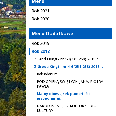
Menu
Rok 2021
Rok 2020
Menu Dodatkowe
Rok 2019
Rok 2018
Z Grodu Kingi - nr 1-3(248-250) 2018 r.
Z Grodu Kingi - nr 4-6(251-253) 2018 r.
Kalendarium
POD OPIEKĄ ŚWIĘTYCH: JANA, PIOTRA I
PAWŁA
Mamy obowiązek pamiętać i
przypominać
NARÓD ISTNIEJE Z KULTURY I DLA
KULTURY