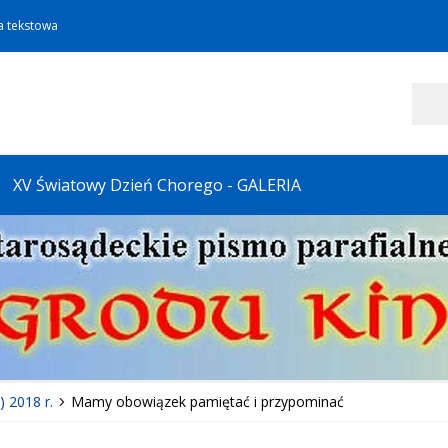
a tekstowa
Szukaj
XV Światowy Dzień Chorego - GALERIA
) 2018 r.
Mamy obowiązek pamiętać i przypominać