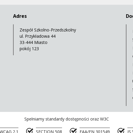
Adres
Do
Zespół Szkolno-Przedszkolny
ul. Przykładowa 44
33-444 Miasto
pokój 123
Spełniamy standardy dostępności oraz W3C
WCAG 2.1
SECTION 508
EAA/EN 301549
IS