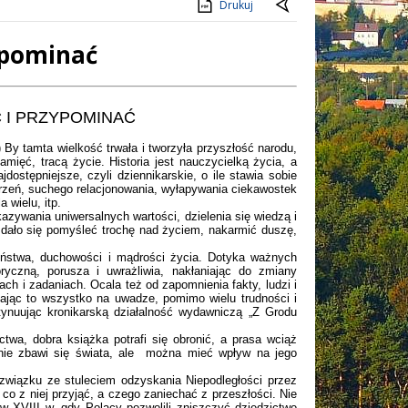
Drukuj
ypominać
 I PRZYPOMINAĆ
y tamta wielkość trwała i tworzyła przyszłość narodu,
pamięć, tracą życie. Historia jest nauczycielką życia, a
jdostępniejsze, czyli dziennikarskie, o ile stawia sobie
 zdarzeń, suchego relacjonowania, wyłapywania ciekawostek
 wielu, itp.
azywania uniwersalnych wartości, dzielenia się wiedzą i
 dało się pomyśleć trochę nad życiem, nakarmić duszę,
zeństwa, duchowości i mądrości życia. Dotyka ważnych
toryczną, porusza i uwrażliwia, nakłaniając do zmiany
ch i zadaniach. Ocala też od zapomnienia fakty, ludzi i
 Mając to wszystko na uwadze, pomimo wielu trudności i
tynuując kronikarską działalność wydawniczą „Z Grodu
wa, dobra książka potrafi się obronić, a prasa wciąż
nie zbawi się świata, ale można mieć wpływ na jego
iązku ze stuleciem odzyskania Niepodległości przez
o z niej przyjąć, a czego zaniechać z przeszłości. Nie
w XVIII w. gdy Polacy pozwolili zniszczyć dziedzictwo