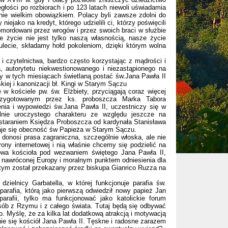
głości po rozbiorach i po 123 latach niewoli uświadamia
ie wielkim obowiązkiem. Polacy byli zawsze zdolni do
iejako na kredyt, którego udzielili ci, którzy poświęcili
 pomordowani przez wrogów i przez swoich braci w służbie
e życie nie jest tylko naszą własnością, nasze życie
tulecie, składamy hołd pokoleniom, dzięki którym wolna
 czytelnictwa, bardzo często korzystając z mądrości i
, autorytetu niekwestionowanego i niezastąpionego na
y w tych miesiącach świetlaną postać św.Jana Pawła II
kiej i kanonizacji bł. Kingi w Starym Sączu
 kościele pw. św. Elżbiety, przyciągają coraz więcej
przygotowanym przez ks. proboszcza Marka Tabora
nia i wypowiedzi św.Jana Pawła II, uczestniczy się w
lnie uroczystego charakteru ze względu jeszcze na
 staraniem Księdza Proboszcza od kardynała Stanisława
staje się obecność św Papieża w Starym Sączu.
donosi prasa zagraniczna, szczególnie włoska, ale nie
ony internetowej i nią właśnie chcemy się podzielić na
owa kościoła pod wezwaniem świętego Jana Pawła II,
ą nawróconej Europy i moralnym punktem odniesienia dla
tym został przekazany przez biskupa Gianrico Ruzza na
elnicy Garbatella, w której funkcjonuje parafia św.
arafia, którą jako pierwszą odwiedził nowy papież Jan
arafii, tylko ma funkcjonować jako katolickie forum
sób z Rzymu i z całego świata. Tutaj będą się odbywać
p. Myślę, że za kilka lat dodatkową atrakcją i motywacją
ie się kościół Jana Pawła II. Tęskne i radosne zarazem