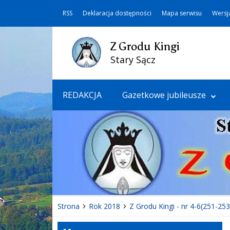
RSS
Deklaracja dostępności
Mapa serwisu
Wersj
Z Grodu Kingi
Stary Sącz
REDAKCJA
Gazetkowe jubileusze
Strona
Rok 2018
Z Grodu Kingi - nr 4-6(251-253