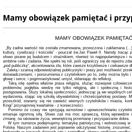
Mamy obowiązek pamiętać i prz
Treść
.
MAMY OBOWIĄZEK PAMIĘTAĆ
„By żadna wartość nie została zmarnowana, przeoczona i zakłamana (…) B
kultury, cywilizacji i kościoła” - pouczał św.Jan Paweł II. Narody tracąc 
słowo pisane jej budulcem i strażnikiem; również to najpopularniejsze i na
ambitne cele i zadania. Nie spełni tej roli, jeśli ograniczy się do rejestru
„pod publiczkę”, akcentowania zła, które zawsze krzykliwsze i ciekawsze dla
Zaletą i szansą odpowiedzialnej publicystyki i prasy jest możliwość przek
doświadczeniami, i porozumienia z czytelnikiem po to, żeby można było i
głowę i serce, i pogimnastykować umysł, skłaniając do refleksji.
Taką rolę spełnia właśnie prasa religijna, służąc rozwojowi człowiec
problemów, pogłębia wiedzę nie tylko religijną, ale i społeczną i his
postępowania. Służy lokalnej społeczności, jednocząc ją we wspólnych cela
wydarzenia, stając się szkołą obywatelskiej i chrześcijańskiej postawy.
przeszkód, staramy się nie zawieść wiernych czytelników i miasta, kon
Kingi” przynajmniej kwartalnie - z konieczności.
Pomimo że czasy nie sprzyjają wzrostowi i upowszechnianiu czytelnict
emanuje ogromną siłą. Słowo zaś ma moc sprawczą, którą wprawdzie 
zmianę, na ratowanie życia, wewnętrzną przemianę i przysparzanie dobra.
W tym numerze podejmujemy tematykę patriotyczną i wolnościową w zw
Polskę. Naszym zadaniem jest poprawnie odczytywać historię, zrozumieć, c
brakowało w naszych dziejach win i zaniedbań, okresu wielkiego upadku 