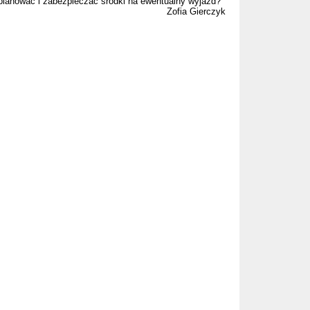
 planować i zabezpieczać środki na ewentualny wyjazd?
Zofia Gierczyk