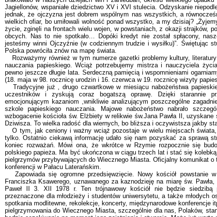
Jagiellonów, wspaniałe dziedzictwo XV i XVI stulecia. Odzyskanie niepodle
jednak, że ojczyzna jest dobrem wspólnym nas wszystkich, a równocześn
wielkich ofiar, bo umiłowali wolność ponad wszystko, a my dzisiaj? „Żyjemy n
życie, zginęli na frontach wielu wojen, w powstaniach, z okazji strajków,
obcych. Nas to nie spotkało… Dopóki kredyt nie został spłacony, nasz
jesteśmy winni Ojczyźnie (w codziennym trudzie i wysiłku)”. Świętując s
Polska powróciła znów na mapę świata.
Rozważymy również w tym numerze gazetki problemy kultury, literatury i
nauczania papieskiego. Wciąż potrzebujemy mistrza i nauczyciela życia
pewno jeszcze długie lata. Serdeczną pamięcią i wspomnieniami ogarniam
(18. maja w 98. rocznicę urodzin i 16. czerwca w 19. rocznicę wizyty papies
Tradycyjne już , drugo czwartkowe w miesiącu nabożeństwa papieskie w
uczestników i zyskują coraz bogatszą oprawę. Dzięki starannie 
emocjonującym kazaniom ,wnikliwie analizującym poszczególne zagadnie
szkole papieskiego nauczania. Majowe nabożeństwo nabrało szczegó
wzbogacenie kościoła św. Elżbiety w relikwie św.Jana Pawła II, uzyskane
Dziwisza. To wielka radość dla wiernych, bo bliższa i oczywistsza jakby 
O tym, jak ceniony i ważny wciąż pozostaje w wielu miejscach świata, 
tylko. Ostatnio ciekawą informację udało się nam pozyskać za sprawą str
koniec rozważań. Mówi ona, że wkrótce w Rzymie rozpocznie się bud
polskiego papieża. Ma być ukończona w ciągu trzech lat i stać się kolebk
pielgrzymów przybywających do Wiecznego Miasta. Oficjalny komunikat o 
konferencji w Pałacu Laterańskim.
Zapowiada się ogromne przedsięwzięcie. Nowy kościół powstanie w dzi
Franciszka Ksawerego, uznawanego za kaznodzieję na miarę św. Pawła, p
Paweł II 3. XII 1978 r. Ten trójnawowy kościół nie będzie siedzibą p
przeznaczone dla młodzieży i studentów uniwersytetu, a także młodych o
spotkania modlitewne, rekolekcje, koncerty, międzynarodowe konferencje it
pielgrzymowania do Wiecznego Miasta, szczególnie dla nas, Polaków, stan