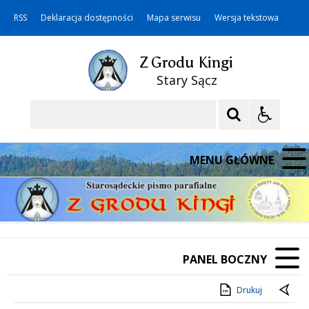
RSS
Deklaracja dostępności
Mapa serwisu
Wersja tekstowa
Z Grodu Kingi
Stary Sącz
Szukaj
MENU GŁÓWNE
PANEL BOCZNY
Drukuj