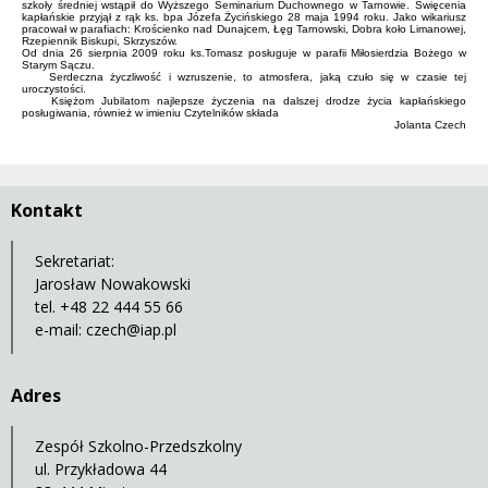
szkoły średniej wstąpił do Wyższego Seminarium Duchownego w Tarnowie. Święcenia
kapłańskie przyjął z rąk ks. bpa Józefa Życińskiego 28 maja 1994 roku. Jako wikariusz
pracował w parafiach: Krościenko nad Dunajcem, Łęg Tarnowski, Dobra koło Limanowej,
Rzepiennik Biskupi, Skrzyszów.
Od dnia 26 sierpnia 2009 roku ks.Tomasz posługuje w parafii Miłosierdzia Bożego w
Starym Sączu.
Serdeczna życzliwość i wzruszenie, to atmosfera, jaką czuło się w czasie tej
uroczystości.
Księżom Jubilatom najlepsze życzenia na dalszej drodze życia kapłańskiego
posługiwania, również w imieniu Czytelników składa
Jolanta Czech
Kontakt
Sekretariat:
Jarosław Nowakowski
tel. +48 22 444 55 66
e-mail:
czech@iap.pl
Adres
Zespół Szkolno-Przedszkolny
ul. Przykładowa 44