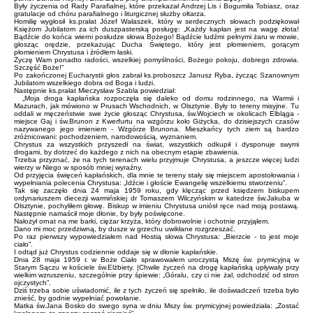
Były życzenia od Rady Parafialnej, które przekazał Andrzej Lis i Bogumiła Tobiasz, oraz
gratulacje od chóru parafialnego i liturgicznej służby ołtarza.
Homilię wygłosił ks.prałat Józef Wałaszek, który w serdecznych słowach podziękował
Księżom Jubilatom za ich duszpasterską posługę: „Każdy kapłan jest na wagę złota!
Bądźcie do końca wierni posłudze słowa Bożego! Bądźcie ludźmi pełnymi żaru w mowie,
głosząc orędzie, przekazując Ducha Świętego, który jest płomieniem, gorącym
płomieniem Chrystusa i źródłem łaski.
Życzę Wam ponadto radości, wszelkiej pomyślności, Bożego pokoju, dobrego zdrowia.
Szczęść Boże!”
Po zakończonej Eucharystii głos zabrał ks.proboszcz Janusz Ryba, życząc Szanownym
Jubilatom wszelkiego dobra od Boga i ludzi.
Następnie ks.prałat Mieczysław Szabla powiedział:
„Moja droga kapłańska rozpoczęła się daleko od domu rodzinnego, na Warmii i
Mazurach, jak mówiono w Prusach Wschodnich, w Olsztynie. Były to tereny misyjne. Tu
oddali w męczeństwie swe życie głosząc Chrystusa, św.Wojciech w okolicach Elbląga -
miejsce Gaj i św.Brunon z Kwerfurtu na wzgórzu koło Giżycka, do dzisiejszych czasów
nazywanego jego imieniem - Wzgórze Brunona. Mieszkańcy tych ziem są bardzo
zróżnicowani: pochodzeniem, narodowością, wyznaniem.
Chrystus za wszystkich przyszedł na świat, wszystkich odkupił i dysponuje swymi
drogami, by dotrzeć do każdego z nich na obecnym etapie zbawienia.
Trzeba przyznać, że na tych terenach wielu przyjmuje Chrystusa, a jeszcze więcej ludzi
wierzy w Niego w sposób mniej wyraźny.
Od przyjęcia święceń kapłańskich, dla mnie te tereny stały się miejscem apostołowania i
wypełniania polecenia Chrystusa: „Idźcie i głoście Ewangelię wszelkiemu stworzeniu”.
Tak się zaczęło dnia 24 maja 1959 roku, gdy klęcząc przed księdzem biskupem
ordynariuszem diecezji warmińskiej dr Tomaszem Wilczyńskim w katedrze św.Jakuba w
Olsztynie, pochyliłem głowę. Biskup w imieniu Chrystusa uniósł ręce nad moją postawą.
Następnie namaścił moje dłonie, by były poświęcone.
Nałożył ornat na me barki, ciężar krzyża, który dobrowolnie i ochotnie przyjąłem.
Dano mi moc przedziwną, by dusze w grzechu uwikłane rozgrzeszać.
Po raz pierwszy wypowiedziałem nad Hostią słowa Chrystusa: „Bierzcie - to jest moje
ciało”.
I odtąd już Chrystus codziennie oddaje się w dłonie kapłańskie.
Dnia 28 maja 1959 r. w Boże Ciało sprawowałem uroczystą Mszę św. prymicyjną w
Starym Sączu w kościele św.Elżbiety. |Chwile życzeń na drogę kapłańską upływały przy
wielkim wzruszeniu, szczególnie przy śpiewie: „Góralu, czy ci nie żal, odchodzić od stron
ojczystych”.
Dziś trzeba sobie uświadomić, ile z tych życzeń się spełniło, ile doświadczeń trzeba było
znieść, by godnie wypełniać powołanie.
Matka św.Jana Bosko do swego syna w dniu Mszy św. prymicyjnej powiedziała: „Zostać