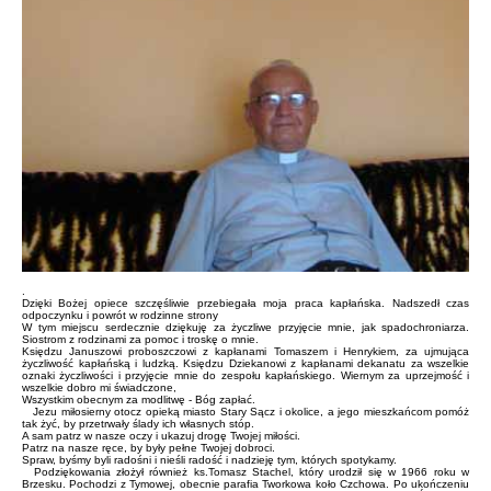
.
Dzięki Bożej opiece szczęśliwie przebiegała moja praca kapłańska. Nadszedł czas
odpoczynku i powrót w rodzinne strony
W tym miejscu serdecznie dziękuję za życzliwe przyjęcie mnie, jak spadochroniarza.
Siostrom z rodzinami za pomoc i troskę o mnie.
Księdzu Januszowi proboszczowi z kapłanami Tomaszem i Henrykiem, za ujmująca
życzliwość kapłańską i ludzką. Księdzu Dziekanowi z kapłanami dekanatu za wszelkie
oznaki życzliwości i przyjęcie mnie do zespołu kapłańskiego. Wiernym za uprzejmość i
wszelkie dobro mi świadczone,
Wszystkim obecnym za modlitwę - Bóg zapłać.
Jezu miłosierny otocz opieką miasto Stary Sącz i okolice, a jego mieszkańcom pomóż
tak żyć, by przetrwały ślady ich własnych stóp.
A sam patrz w nasze oczy i ukazuj drogę Twojej miłości.
Patrz na nasze ręce, by były pełne Twojej dobroci.
Spraw, byśmy byli radośni i nieśli radość i nadzieję tym, których spotykamy.
Podziękowania złożył również ks.Tomasz Stachel, który urodził się w 1966 roku w
Brzesku. Pochodzi z Tymowej, obecnie parafia Tworkowa koło Czchowa. Po ukończeniu