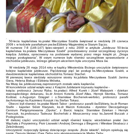
.
50-lecia kapłaństwa ks.prałat Mieczysław Szabla świętował w niedzielę 28 czerwca
2009 r. w kościele parafialnym pw.św.Elżbiety Węgierskiej w Starym Sączu.
W numerze 7-8 (146-147) lipiec-sierpień z roku 2009 w artykule „Jubileusz 50-lecia
kapłaństwa ks.prałata Mieczysława Szabli” przedstawiony został szczegółowy życiorys
księdza Jubilata, opracowany na podstawie wydanej przez niego książki pt. „Droga
mojego posługiwania”. W owym numerze było również szczegółowe sprawozdanie z
obchodów jubileuszu, którego głównym akcentem była uroczysta Msza św.
W niedzielę 26 maja 2014 roku w kaplicy Miłosierdzia Bożego uroczyście świętowano
kolejne kapłańskie jubileusze. Pięćdziesiąt pięć lat posługi ks.Mieczysława Szabli, a
dwudziestolecie kapłaństwa obchodził ks.Tomasz Stachel.
W pierwszej ławce siedziały wzruszone siostry ks.jubilata Mieczysława Szabli: Janina
Giera, Helena Biskup i Elżbieta Mrówka.
Na Mszę św. jubileuszową zaproszonych zostało wielu kapłanów.
W koncelebrze udział wzięło wraz z Księżmi Jubilatami trzynastu kapłanów -
księża: proboszcz Janusz Ryba; ks.prałaci: Alfred Kurek i Józef Wałaszek - dziekan
starosądeckiego dekanatu, ks.dr Antoni Koterla Józef Alłas, Henryk Słomba, Tomasz
Kośbiał, o.Augustyn Dzięgiel i o.Stanisław Bochenek-werbiści, proboszcz parafii
św.Antoniego ks.Kazimierz Koszyk i ks.Stefan Tokarz.
Obecni byli również: ks.prałat Marek Tabor - proboszcz parafii św.Elżbiety, ks.dr Roman
Stafin - kapelan Sióstr Klarysek, ks.dr Marcin Kokoszka - dyrektor Diecezjalnego
Centrum Pielgrzymowania „Opoka”, z Barcic księża: Stanisław Dziekan i Henryk
Franczyk, ks.proboszcz Tadeusz Bocheński z Moszczenicy oraz ks.Jaromil Buczak z
Podegrodzia.
W dalszej części uroczystości udział wzięli również księża: wicedziekan prałat Jan
Wąchała z Przysietnicy, Piotr Lisowski i Andrzej Dernoga z Biegonic i Wiesław Skrabacz z
Żeleźnikowej.
Uroczystość rozpoczęły śpiewy dziecięcego zespołu „Boże iskierki”, którym opiekują się
panie: Danuta Hejmej i Ewa Zięba przy akompaniamencie Marka Zięby.