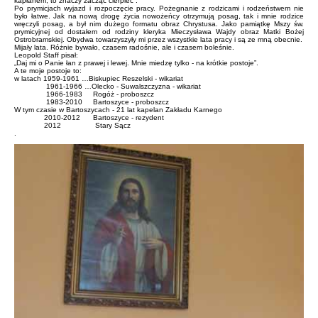
kapłanem, to znaczy zacząć cierpieć”.
Po prymicjach wyjazd i rozpoczęcie pracy. Pożegnanie z rodzicami i rodzeństwem nie
było łatwe. Jak na nową drogę życia nowożeńcy otrzymują posag, tak i mnie rodzice
wręczyli posag, a był nim dużego formatu obraz Chrystusa. Jako pamiątkę Mszy św.
prymicyjnej od dostałem od rodziny kleryka Mieczysława Wajdy obraz Matki Bożej
Ostrobramskiej. Obydwa towarzyszyły mi przez wszystkie lata pracy i są ze mną obecnie.
Mijały lata. Różnie bywało, czasem radośnie, ale i czasem boleśnie.
Leopold Staff pisał:
„Daj mi o Panie łan z prawej i lewej. Mnie miedzę tylko - na krótkie postoje”.
A te moje postoje to:
w latach 1959-1961 …Biskupiec Reszelski - wikariat
1961-1966 …Olecko - Suwalszczyzna - wikariat
1966-1983 Rogóż - proboszcz
1983-2010 Bartoszyce - proboszcz
W tym czasie w Bartoszycach - 21 lat kapelan Zakładu Karnego
2010-2012 Bartoszyce - rezydent
2012 Stary Sącz
.