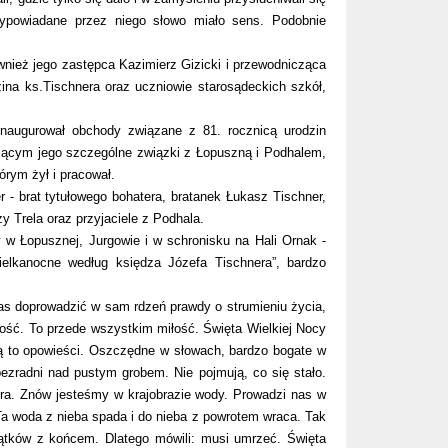
ypowiadane przez niego słowo miało sens. Podobnie
nież jego zastępca Kazimierz Gizicki i przewodnicząca
ina ks.Tischnera oraz uczniowie starosądeckich szkół,
augurował obchody związane z 81. rocznicą urodzin
ującym jego szczególne związki z Łopuszną i Podhalem,
órym żył i pracował.
 - brat tytułowego bohatera, bratanek Łukasz Tischner,
 Trela oraz przyjaciele z Podhala.
y w Łopusznej, Jurgowie i w schronisku na Hali Ornak -
elkanocne według księdza Józefa Tischnera”, bardzo
as doprowadzić w sam rdzeń prawdy o strumieniu życia,
mność. To przede wszystkim miłość. Święta Wielkiej Nocy
ą to opowieści. Oszczędne w słowach, bardzo bogate w
ezradni nad pustym grobem. Nie pojmują, co się stało.
ora. Znów jesteśmy w krajobrazie wody. Prowadzi nas w
 Ta woda z nieba spada i do nieba z powrotem wraca. Tak
czątków z końcem. Dlatego mówili: musi umrzeć. Święta