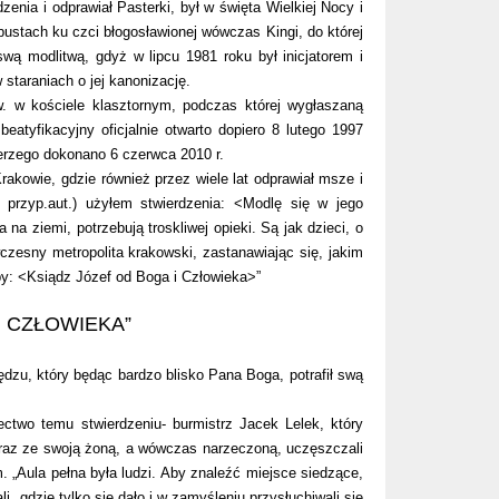
nia i odprawiał Pasterki, był w święta Wielkiej Nocy i
ustach ku czci błogosławionej wówczas Kingi, do której
swą modlitwą, gdyż w lipcu 1981 roku był inicjatorem i
staraniach o jej kanonizację.
w. w kościele klasztornym, podczas której wygłaszaną
beatyfikacyjny oficjalnie otwarto dopiero 8 lutego 1997
Jerzego dokonano 6 czerwca 2010 r.
kowie, gdzie również przez wiele lat odprawiał msze i
 przyp.aut.) użyłem stwierdzenia: <Modlę się w jego
 na ziemi, potrzebują troskliwej opieki. Są jak dzieci, o
wczesny metropolita krakowski, zastanawiając się, jakim
by: <Ksiądz Józef od Boga i Człowieka>”
I CZŁOWIEKA”
zu, który będąc bardzo blisko Pana Boga, potrafił swą
ctwo temu stwierdzeniu- burmistrz Jacek Lelek, który
wraz ze swoją żoną, a wówczas narzeczoną, uczęszczali
 „Aula pełna była ludzi. Aby znaleźć miejsce siedzące,
i, gdzie tylko się dało i w zamyśleniu przysłuchiwali się