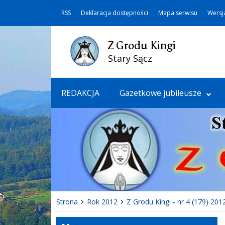
RSS
Deklaracja dostępności
Mapa serwisu
Wersj
Z Grodu Kingi
Stary Sącz
REDAKCJA
Gazetkowe jubileusze
Strona
Rok 2012
Z Grodu Kingi - nr 4 (179) 2012