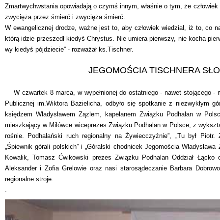
Zmartwychwstania opowiadają o czymś innym, właśnie o tym, że człowiek p
zwycięża przez śmierć i zwycięża śmierć.
W ewangelicznej drodze, ważne jest to, aby człowiek wiedział, iż to, co 
którą idzie przeszedł kiedyś Chrystus. Nie umiera pierwszy, nie kocha pie
wy kiedyś pójdziecie” - rozważał ks.Tischner.
JEGOMOŚCIA TISCHNERA SŁO
W czwartek 8 marca, w wypełnionej do ostatniego - nawet stojącego - mie
Publicznej im.Wiktora Bazielicha, odbyło się spotkanie z niezwykłym 
księdzem Władysławem Zązlem, kapelanem Związku Podhalan w Polsce
mieszkający w Milówce wiceprezes Związku Podhalan w Polsce, z wykształc
rośnie. Podhalański ruch regionalny na Żywiecczyźnie”, „Tu był Piotr
„Śpiewnik górali polskich” i „Góralski chodnicek Jegomościa Władysława 
Kowalik, Tomasz Ćwikowski prezes Związku Podhalan Oddział Łącko o
Aleksander i Zofia Grelowie oraz nasi starosądeczanie Barbara Dobrow
regionalne stroje.
.