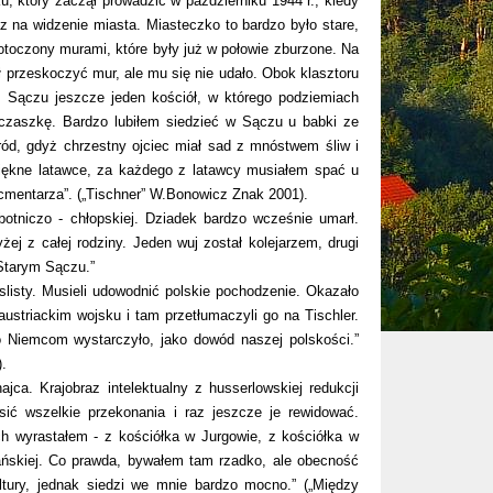
, który zaczął prowadzić w październiku 1944 r., kiedy
z na widzenie miasta. Miasteczko to bardzo było stare,
 otoczony murami, które były już w połowie zburzone. Na
ał przeskoczyć mur, ale mu się nie udało. Obok klasztoru
 Sączu jeszcze jeden kościół, w którego podziemiach
i czaszkę. Bardzo lubiłem siedzieć w Sączu u babki ze
ód, gdyż chrzestny ojciec miał sad z mnóstwem śliw i
iękne latawce, za każdego z latawcy musiałem spać u
 cmentarza”. („Tischner” W.Bonowicz Znak 2001).
otniczo - chłopskiej. Dziadek bardzo wcześnie umarł.
ej z całej rodziny. Jeden wuj został kolejarzem, drugi
 Starym Sączu.”
slisty. Musieli udowodnić polskie pochodzenie. Okazało
ustriackim wojsku i tam przetłumaczyli go na Tischler.
To Niemcom wystarczyło, jako dowód naszej polskości.”
.
a. Krajobraz intelektualny z husserlowskiej redukcji
ić wszelkie przekonania i raz jeszcze je rewidować.
ch wyrastałem - z kościółka w Jurgowie, z kościółka w
kańskiej. Co prawda, bywałem tam rzadko, ale obecność
kultury, jednak siedzi we mnie bardzo mocno.” („Między