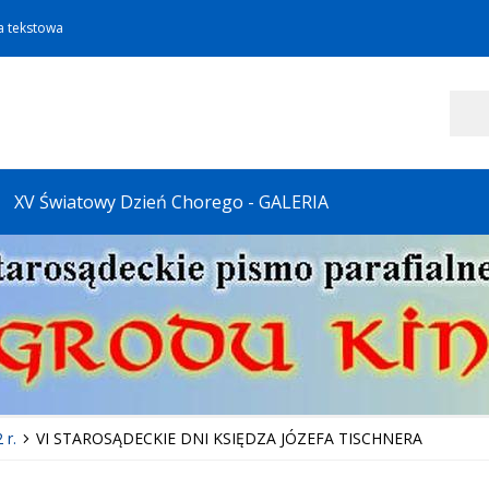
a tekstowa
Szukaj
XV Światowy Dzień Chorego - GALERIA
 r.
VI STAROSĄDECKIE DNI KSIĘDZA JÓZEFA TISCHNERA