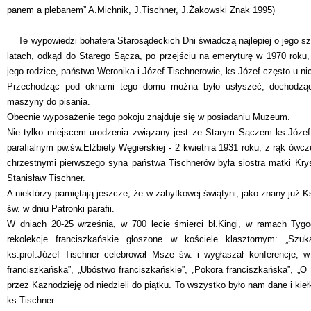
panem a plebanem” A.Michnik, J.Tischner, J.Żakowski Znak 1995)
Te wypowiedzi bohatera Starosądeckich Dni świadczą najlepiej o jego s
latach, odkąd do Starego Sącza, po przejściu na emeryturę w 1970 roku, 
jego rodzice, państwo Weronika i Józef Tischnerowie, ks.Józef często u nic
Przechodząc pod oknami tego domu można było usłyszeć, dochodzący
maszyny do pisania.
Obecnie wyposażenie tego pokoju znajduje się w posiadaniu Muzeum.
Nie tylko miejscem urodzenia związany jest ze Starym Sączem ks.Józef 
parafialnym pw.św.Elżbiety Węgierskiej - 2 kwietnia 1931 roku, z rąk ó
chrzestnymi pierwszego syna państwa Tischnerów była siostra matki Krys
Stanisław Tischner.
A niektórzy pamiętają jeszcze, że w zabytkowej świątyni, jako znany już 
św. w dniu Patronki parafii.
W dniach 20-25 września, w 700 lecie śmierci bł.Kingi, w ramach Tygod
rekolekcje franciszkańskie głoszone w kościele klasztornym: „Szuk
ks.prof.Józef Tischner celebrował Msze św. i wygłaszał konferencje, 
franciszkańska”, „Ubóstwo franciszkańskie”, „Pokora franciszkańska”, „O 
przez Kaznodzieję od niedzieli do piątku. To wszystko było nam dane i ki
ks.Tischner.