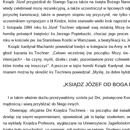
Ksiądz Józef przyjeżdżał do Starego Sącza także na święta Bożego Narodze
wtedy celebrował mszę rezurekcyjną, a także uczestniczył w lipcowych odp
przyszłej kanonizacji, także w pewnym stopniu się przyczynił, nie tylko 
uczestnikiem sympozjum o bł.Kindze, które stanowiło wielki krok naprzód w 
1 listopada 1994 roku ks.Józef Tischner odprawił swą ostatnią Mszę ś
homilię poświęcił świętości ks.Jerzego Popiełuszki, chociaż jego proces 
roku w kościele pw. św.Stanisława Kostki w Warszawie, a beatyfikacji ks.
Ksiądz kardynał Macharski powiedział kiedyś w kolegiacie św.Anny w Kra
głosił kazania ks.Tischner: „Celowo wcześniej (na początku Mszy św.-
intencjach> - bo czyny, myśli, dzieła i znaki, pozostawione przez człowieka
które trzeba się troszczyć”. A jeszcze w tejże homilii Ksiądz Kardynał, ó
mianem można by określić ks.Tischnera powiedział: „Myślę, że dobre było
„KSIĄDZ JÓZEF OD BOGA 
I w takim właśnie duchu przeżywaliśmy szóste już Dni, poświęcone Księd
mądrością i wiarą przybliżać do Niego innych.
Otwierając oficjalnie Dni Księdza Tischnera - na początku dał świade
dzieląc się swymi wspomnieniami, opowiedział, jak to będąc studentem, 
na wykłady Księdza Profesora, wygłaszane na Uniwersytecie Jagiellońskim.
trzeba było przychodzić, co najmniej, pół godziny wcześniej. Studenci siadal