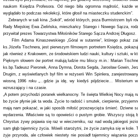
naukom Księdza Profesora. Od niego biła ogromna mądrość, każde w
wyglądało to podczas rekolekcji, które głosił na miasteczku studenckim”.
Zebranych w sali kina „Sokół”, wśród których, poza Burmistrzem byli rów
Rady Miejskiej Ewa Zielińska, mieszkańcy Starego i Nowego Sącza, rodz
przywitał prezes Towarzystwa Miłośników Starego Sącza Andrzej Długosz.
Film Adama Kinaszewskiego „Góral w sutannie”, którego pokaz zain
ks.Józefa Tischnera, jest pierwszym filmowym portretem Księdza, pokaz
jak również z Krakowem, ze środowiskiem ludzi nauki, kultury i sztuki, w kt
Pięknym słowem ów portret malują ludzie mu bliscy m.in.: Marian Tischner
ks.bp.Tadeusz Pieronek, Anna Dymna, Dorota Segda, Jarosław Gowin, Jerzy
Drugim, z wyświetlanych był film w reżyserii Win Spinlera, zarejestrowan
wiosną 1996 roku „…gdzie ja idę, wy kiedyś pójdziecie… Misterium wi
wzruszający i na czasie.
„A potem przychodzi poranek wielkanocny. Te święta Wielkiej Nocy mają n
bo życie płynie jak ta woda. Zycie to radość i smutek, cierpienie, przyje
mają nam pokazać, w jaki sposób miłość przezwycięża śmierć. Dziwne s
wydarzenia. Właściwie są to opowieści o pustym grobie. Wszyscy stoją b
Chrystus żywy pojawia się raz w wieczerniku, raz nad wodą jakiegoś jezi
sam głąb tajemnicy życia. Mówili starożytni, że życie zamyka się w kole.
żyje przyroda, ale człowiek niestety nie posiadł tajemnicy wiązania po