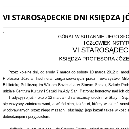
VI STAROSĄDECKIE DNI KSIĘDZA 
Treść
.
„GÓRAL W SUTANNIE, JEGO SŁ
I CZŁOWIEK INSTYT
VI STAROSĄDECK
KSIĘDZA PROFESORA JÓZE
Przez kolejne dni, od środy 7 marca do soboty 10 marca 2012 r., mogl
Profesora Józefa Tischnera, zorganizowanych przez Towarzystwo Mił
Bibliotekę Publiczną im.Wiktora Bazielicha w Starym Sączu, Szkołę Po
udziale Centrum Kultury i Sztuki im.Ady Sari. Patronat honorowy nad ich o
Tradycyjnie już - około 12 marca - dnia rocznicy urodzin w Starym Sączu
się wszyscy zainteresowani, a wśród nich, także ci, którzy w jakimś sens
w odprawianych przez niego mszach i słuchając jego kazań także w kościel
dobrodziejem i przyjacielem.