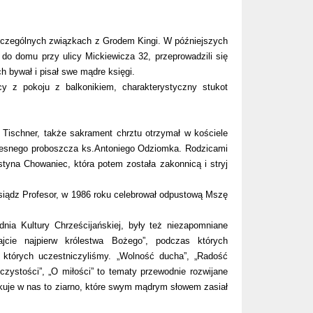
zczególnych związkach z Grodem Kingi. W późniejszych
do domu przy ulicy Mickiewicza 32, przeprowadzili się
h bywał i pisał swe mądre księgi.
 z pokoju z balkonikiem, charakterystyczny stukot
Tischner, także sakrament chrztu otrzymał w kościele
wczesnego proboszcza ks.Antoniego Odziomka. Rodzicami
tyna Chowaniec, która potem została zakonnicą i stryj
Ksiądz Profesor, w 1986 roku celebrował odpustową Mszę
nia Kultury Chrześcijańskiej, były też niezapomniane
ajcie najpierw królestwa Bożego”, podczas których
w których uczestniczyliśmy. „Wolność ducha”, „Radość
czystości”, „O miłości” to tematy przewodnie rozwijane
ełkuje w nas to ziarno, które swym mądrym słowem zasiał