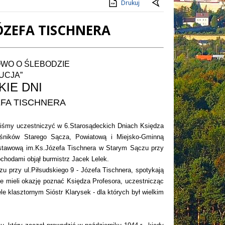
Drukuj
JÓZEFA TISCHNERA
OWO O ŚLEBODZIE
UCJA”
IE DNI
FA TISCHNERA
iśmy uczestniczyć w 6.Starosądeckich Dniach Księdza
ośników Starego Sącza, Powiatową i Miejsko-Gminną
dstawową im.Ks.Józefa Tischnera w Starym Sączu przy
bchodami objął burmistrz Jacek Lelek.
 przy ul.Piłsudskiego 9 - Józefa Tischnera, spotykają
ie mieli okazję poznać Księdza Profesora, uczestnicząc
e klasztornym Sióstr Klarysek - dla których był wielkim