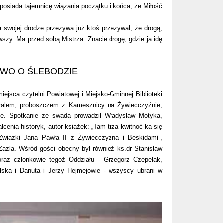
osiada tajemnicę wiązania początku i końca, że Miłość
na swojej drodze przezywa już ktoś przezywał, że drogą,
rwszy. Ma przed sobą Mistrza. Znacie drogę, gdzie ja idę
WO O ŚLEBODZIE
jsca czytelni Powiatowej i Miejsko-Gminnej Biblioteki
góralem, proboszczem z Kamesznicy na Żywiecczyźnie,
. Spotkanie ze swadą prowadził Władysław Motyka,
enia historyk, autor książek: „Tam trza kwitnoć ka się
. Związki Jana Pawła II z Żywiecczyzną i Beskidami”,
Zązla. Wśród gości obecny był również ks.dr Stanisław
raz członkowie tegoż Oddziału - Grzegorz Czepelak,
olska i Danuta i Jerzy Hejmejowie - wszyscy ubrani w