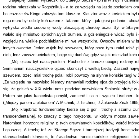
„Najlepiej lubiłem wycieczki do Starego Sącza - (pisał w swym dzienniku
rodzina mieszkała w Rogoźniku) - a to ze względu na jazdę pociągiem ora
bo jeszcze św.Kinga założyła tam klasztor. Klasztor wraz z kościołem był
rogu muru był odbity koń razem z Tatarem, który - jak głosi podanie - chci
wytryska źródło cudownej wody uleczającej choroby oczu. Był w Starym
walało się mnóstwo spróchniałych trumien, a gdzieniegdzie widać było 
względu na wielkie podchlebianie mi we wszystkim. Owoców miałem w br
innych owoców. Jeden wujek był szewcem, który poza tym umiał robić p
nich, lecz zawsze uciekałem, bojąc się duchów, gdyż wujek mieszkał koło
„Mój ojciec był nauczycielem. Pochodził z bardzo ubogiej rodziny rob
Seminarium nauczycielskie ojciec skończył z wielką biedą. Zaszedł najwyż
szewcem, trzeci miał trochę pola i robił powrozy na słynne końskie targi w
„Ze względu na nazwisko Niemcy namawiali rodzinę ojca do przyjęcia folk
się, że gdzieś w XIX wieku nasz pradziad nazwiskiem Stolarski służył w a
Potem się jakiś kancelista pomylił, zamienił l na n i wyszło Tischner. 
(„Między panem a plebanem” A.Michnik, J.Tischner, J.Żakowski Znak 1995)
„Mój krajobraz fundamentalny bierze się z gór i trochę z szumu Dunajc
transcendentalnej, to znaczy z tego horyzontu, w którym można zawies
Natomiast horyzont religijny z tych drewnianych kościółków, wśród który
Łopusznej. A trochę też ze Starego Sącza i tamtejszej tradycji francisz
starosądeckich klarysek, to świadectwo franciszkańskiej religijności i 