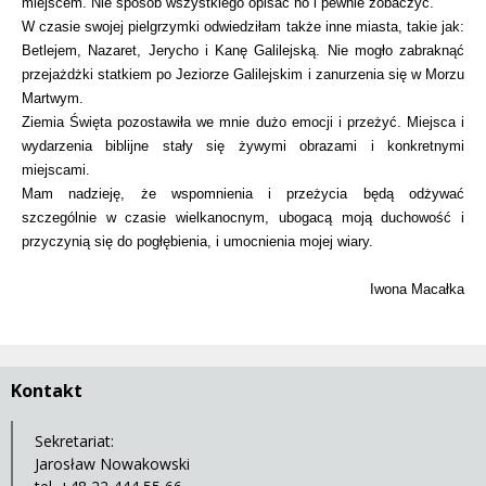
miejscem. Nie sposób wszystkiego opisać no i pewnie zobaczyć.
W czasie swojej pielgrzymki odwiedziłam także inne miasta, takie jak:
Betlejem, Nazaret, Jerycho i Kanę Galilejską. Nie mogło zabraknąć
przejażdżki statkiem po Jeziorze Galilejskim i zanurzenia się w Morzu
Martwym.
Ziemia Święta pozostawiła we mnie dużo emocji i przeżyć. Miejsca i
wydarzenia biblijne stały się żywymi obrazami i konkretnymi
miejscami.
Mam nadzieję, że wspomnienia i przeżycia będą odżywać
szczególnie w czasie wielkanocnym, ubogacą moją duchowość i
przyczynią się do pogłębienia, i umocnienia mojej wiary.
Iwona Macałka
Kontakt
Sekretariat:
Jarosław Nowakowski