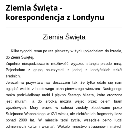
Ziemia Święta -
korespondencja z Londynu
Treść
.
Ziemia Święta
Kilka tygodni temu po raz pierwszy w życiu pojechałam do Izraela,
do Ziemi Świętej.
Zupełnie niespodziewanie możliwość wyjazdu stanęła przede mną.
Pojechałam z grupą nauczycieli z jednej z londyńskich szkół
średnich.
Jerozolima przywitała nas deszczem tak, że tylko udało się nam
oglądać widoki z hotelowego okna pierwszego wieczoru. Następnego
ranka podziwialiśmy uroki i piękno Starego Miasta, które otoczone
jest murami, a do środka można wejść przez osiem bram
wjazdowych. Mury prawie w całości zostały zbudowane przez
Sulejmana Wspaniałego w XVI wieku, ale niektóre ich fragmenty liczą
ponad 2000 lat. W mieście tętni życie, wszędzie pełno ludzi
odmiennych kultur i wyznań. Wokoło mnóstwo straganów i małych