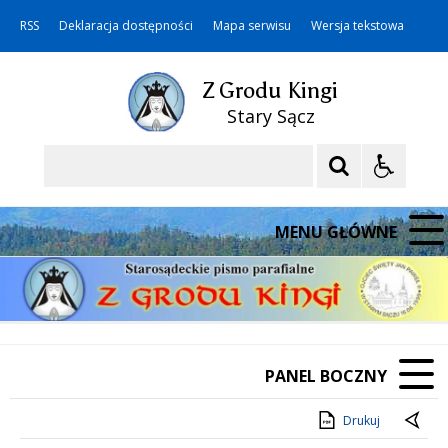
RSS
Deklaracja dostępności
Mapa serwisu
Wersja tekstowa
Z Grodu Kingi
Stary Sącz
Szukaj
MENU GŁÓWNE
PANEL BOCZNY
Drukuj