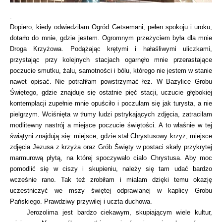
.
Dopiero, kiedy odwiedziłam Ogród Getsemani, pełen spokoju i uroku,
dotarło do mnie, gdzie jestem. Ogromnym przeżyciem była dla mnie
Droga Krzyżowa. Podążając krętymi i hałaśliwymi uliczkami,
przystając przy kolejnych stacjach ogarnęło mnie przerastające
poczucie smutku, żalu, samotności i bólu, którego nie jestem w stanie
nawet opisać. Nie potrafiłam powstrzymać łez. W Bazylice Grobu
Świętego, gdzie znajduje się ostatnie pięć stacji, uczucie głębokiej
kontemplacji zupełnie mnie opuściło i poczułam się jak turysta, a nie
pielgrzym. Wciśnięta w tłumy ludzi pstrykających zdjęcia, zatraciłam
modlitewny nastrój a miejsce poczucie świętości. A to właśnie w tej
świątyni znajdują się: miejsce, gdzie stał Chrystusowy krzyż, miejsce
zdjęcia Jezusa z krzyża oraz Grób Święty w postaci skały przykrytej
marmurową płytą, na której spoczywało ciało Chrystusa. Aby moc
pomodlić się w ciszy i skupieniu, należy się tam udać bardzo
wcześnie rano. Tak też zrobiłam i miałam dzięki temu okazję
uczestniczyć we mszy świętej odprawianej w kaplicy Grobu
Pańskiego. Prawdziwy przywilej i uczta duchowa.
Jerozolima jest bardzo ciekawym, skupiającym wiele kultur,