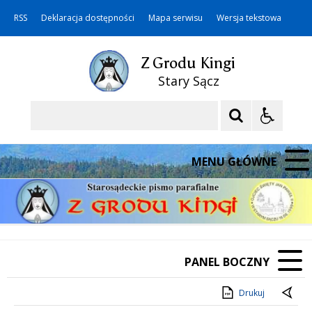
RSS
Deklaracja dostępności
Mapa serwisu
Wersja tekstowa
Z Grodu Kingi
Stary Sącz
Szukaj
MENU GŁÓWNE
PANEL BOCZNY
Drukuj