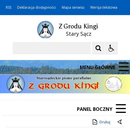
RSS
Deklaracja dostępności
Mapa serwisu
Wersja tekstowa
Z Grodu Kingi
Stary Sącz
Szukaj
MENU GŁÓWNE
PANEL BOCZNY
Drukuj