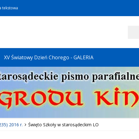
a tekstowa
Szukaj
XV Światowy Dzień Chorego - GALERIA
235) 2016 r.
Święto Szkoły w starosądeckim LO