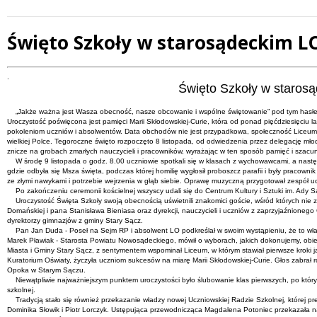
Święto Szkoły w starosądeckim L
Treść
.
Święto Szkoły w staros
„Jakże ważna jest Wasza obecność, nasze obcowanie i wspólne świętowanie” pod tym hasłe
Uroczystość poświęcona jest pamięci Marii Skłodowskiej-Curie, która od ponad pięćdziesięciu l
pokoleniom uczniów i absolwentów. Data obchodów nie jest przypadkowa, społeczność Liceum gr
wielkiej Polce. Tegoroczne święto rozpoczęto 8 listopada, od odwiedzenia przez delegację mło
znicze na grobach zmarłych nauczycieli i pracowników, wyrażając w ten sposób pamięć i szacune
W środę 9 listopada o godz. 8.00 uczniowie spotkali się w klasach z wychowawcami, a następn
gdzie odbyła się Msza święta, podczas której homilię wygłosił proboszcz parafii i były pracown
ze złymi nawykami i potrzebie wejrzenia w głąb siebie. Oprawę muzyczną przygotował zespół u
Po zakończeniu ceremonii kościelnej wszyscy udali się do Centrum Kultury i Sztuki im. Ady Sa
Uroczystość Święta Szkoły swoją obecnością uświetnili znakomici goście, wśród których nie 
Domańskiej i pana Stanisława Bieniasa oraz dyrekcji, nauczycieli i uczniów z zaprzyjaźnioneg
dyrektorzy gimnazjów z gminy Stary Sącz.
Pan Jan Duda - Poseł na Sejm RP i absolwent LO podkreślał w swoim wystąpieniu, że to właśn
Marek Pławiak - Starosta Powiatu Nowosądeckiego, mówił o wyborach, jakich dokonujemy, obiec
Miasta i Gminy Stary Sącz, z sentymentem wspominał Liceum, w którym stawiał pierwsze kroki j
Kuratorium Oświaty, życzyła uczniom sukcesów na miarę Marii Skłodowskiej-Curie. Głos zabrał
Opoka w Starym Sączu.
Niewątpliwie najważniejszym punktem uroczystości było ślubowanie klas pierwszych, po którym
szkolnej.
Tradycją stało się również przekazanie władzy nowej Uczniowskiej Radzie Szkolnej, której p
Dominika Słowik i Piotr Lorczyk. Ustępująca przewodnicząca Magdalena Potoniec przekazała na