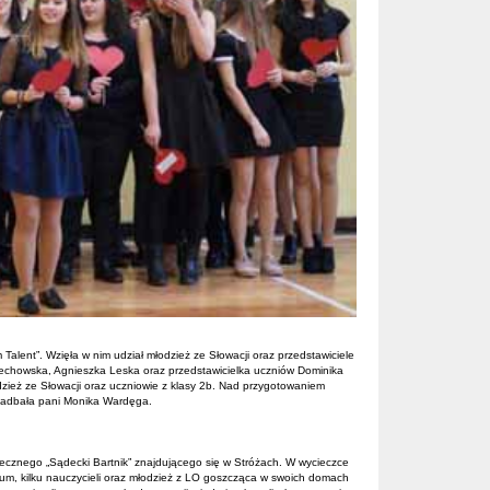
lent”. Wzięła w nim udział młodzież ze Słowacji oraz przedstawiciele
rzechowska, Agnieszka Leska oraz przedstawicielka uczniów Dominika
odzież ze Słowacji oraz uczniowie z klasy 2b. Nad przygotowaniem
 zadbała pani Monika Wardęga.
cznego „Sądecki Bartnik” znajdującego się w Stróżach. W wycieczce
ceum, kilku nauczycieli oraz młodzież z LO goszcząca w swoich domach