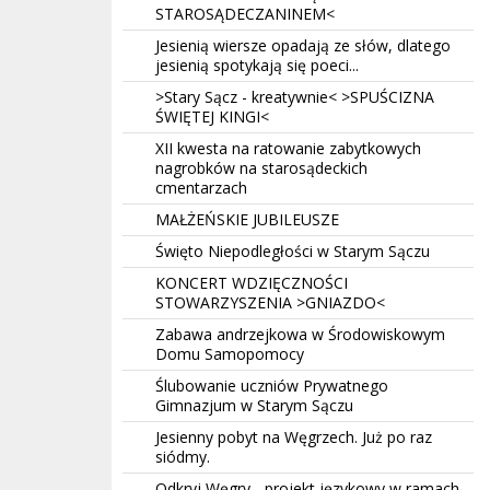
STAROSĄDECZANINEM<
Jesienią wiersze opadają ze słów, dlatego
jesienią spotykają się poeci...
>Stary Sącz - kreatywnie< >SPUŚCIZNA
ŚWIĘTEJ KINGI<
XII kwesta na ratowanie zabytkowych
nagrobków na starosądeckich
cmentarzach
MAŁŻEŃSKIE JUBILEUSZE
Święto Niepodległości w Starym Sączu
KONCERT WDZIĘCZNOŚCI
STOWARZYSZENIA >GNIAZDO<
Zabawa andrzejkowa w Środowiskowym
Domu Samopomocy
Ślubowanie uczniów Prywatnego
Gimnazjum w Starym Sączu
Jesienny pobyt na Węgrzech. Już po raz
siódmy.
Odkryj Węgry - projekt językowy w ramach