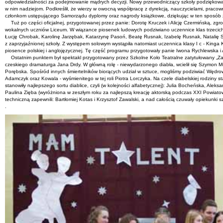
odpowiedzialności za podejmowanie mądrych decyzji. Nowy przewodniczący szkoły podziękował 
w nim nadziejom. Podkreślił, że wierzy w owocną współpracę z dyrekcją, nauczycielami, pracown
członkom ustępującego Samorządu dyplomy oraz nagrody książkowe, dziękując w ten sposób z
Tuż po części oficjalnej, przygotowanej przez panie: Dorotę Kruczek i Alicję Czermińską, zg
wokalnych uczniów Liceum. W wiązance piosenek ludowych podziwiano uczennice klas trzecich:
Łucję Chrobak, Karolinę Jarzębak, Katarzynę Pasoń, Beatę Rusnak, Izabelę Rusnak, Natalię 
z zaprzyjaźnionej szkoły. Z występem solowym wystąpiła natomiast uczennica klasy I c - King
piosence polskiej i anglojęzycznej. Tę część programu przygotowały panie Iwona Rychlewska i
Ostatnim punktem był spektakl przygotowany przez Szkolne Koło Teatralne zatytułowany „Zap
czeskiego dramaturga Jana Drdy. W główną rolę - niewydarzonego diabła, wcielił się Szymon Mu
Porębska. Spośród innych śmiertelników biorących udział w sztuce, mogliśmy podziwiać Wędrowca,
Adamczyk oraz Kowala - wyśmienitego w tej roli Piotra Lorczyka. Na czele diabelskiej rodziny st
stanowiły najlepszego sortu diablice, czyli (w kolejności alfabetycznej): Julia Bocheńska, Ale
Paulina Zięba (wyróżniona w zeszłym roku za najlepszą kreację aktorską podczas XXI Powiat
techniczną zapewnili: Bartłomiej Kotas i Krzysztof Zawalski, a nad całością czuwały opiekunki
.