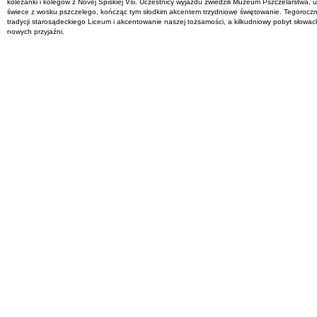
koleżanki i kolegów z Novej Spiskiej Vsi. Uczestnicy wyjazdu zwiedzili Muzeum Pszczelarstwa, u
świece z wosku pszczelego, kończąc tym słodkim akcentem trzydniowe świętowanie. Tegoroczn
tradycji starosądeckiego Liceum i akcentowanie naszej tożsamości, a kilkudniowy pobyt słowac
nowych przyjaźni.