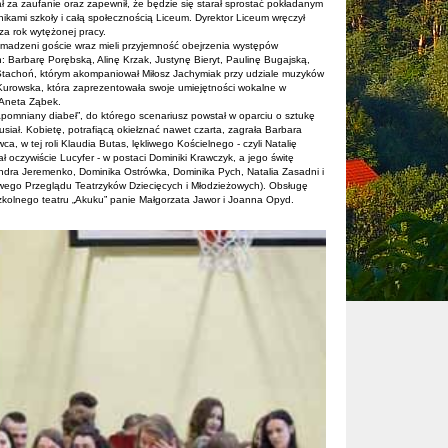
za zaufanie oraz zapewnił, że będzie się starał sprostać pokładanym
ikami szkoły i całą społecznością Liceum. Dyrektor Liceum wręczył
a rok wytężonej pracy.
romadzeni goście wraz mieli przyjemność obejrzenia występów
 Barbarę Porębską, Alinę Krzak, Justynę Bieryt, Paulinę Bugajską,
Stachoń, którym akompaniował Miłosz Jachymiak przy udziale muzyków
a Kurowska, która zaprezentowała swoje umiejętności wokalne w
 Aneta Ząbek.
omniany diabeł”, do którego scenariusz powstał w oparciu o sztukę
siał. Kobietę, potrafiącą okiełznać nawet czarta, zagrała Barbara
 w tej roli Klaudia Butas, lękliwego Kościelnego - czyli Natalię
ał oczywiście Lucyfer - w postaci Dominiki Krawczyk, a jego świtę
ksandra Jeremenko, Dominika Ostrówka, Dominika Pych, Natalia Zasadni i
owego Przeglądu Teatrzyków Dziecięcych i Młodzieżowych). Obsługę
 szkolnego teatru „Akuku” panie Małgorzata Jawor i Joanna Opyd.