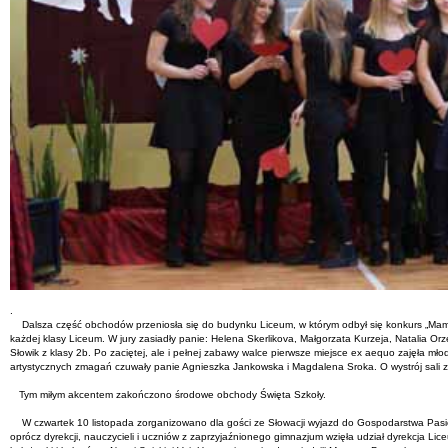
.
Dalsza część obchodów przeniosła się do budynku Liceum, w którym odbył się konkurs „Mam Ta
każdej klasy Liceum. W jury zasiadły panie: Helena Skerlikova, Małgorzata Kurzeja, Natalia O
Słowik z klasy 2b. Po zaciętej, ale i pełnej zabawy walce pierwsze miejsce ex aequo zajęła mł
artystycznych zmagań czuwały panie Agnieszka Jankowska i Magdalena Sroka. O wystrój sali
Tym miłym akcentem zakończono środowe obchody Święta Szkoły.
W czwartek 10 listopada zorganizowano dla gości ze Słowacji wyjazd do Gospodarstwa Pasie
oprócz dyrekcji, nauczycieli i uczniów z zaprzyjaźnionego gimnazjum wzięła udział dyrekcja Li