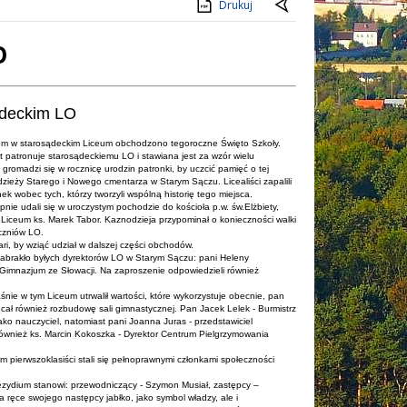
Drukuj
O
ądeckim LO
m w starosądeckim Liceum obchodzono tegoroczne Święto Szkoły.
at patronuje starosądeckiemu LO i stawiana jest za wzór wielu
omadzi się w rocznicę urodzin patronki, by uczcić pamięć o tej
dzieży Starego i Nowego cmentarza w Starym Sączu. Licealiści zapalili
k wobec tych, którzy tworzyli wspólną historię tego miejsca.
ie udali się w uroczystym pochodzie do kościoła p.w. św.Elżbiety,
ik Liceum ks. Marek Tabor. Kaznodzieja przypominał o konieczności walki
czniów LO.
ri, by wziąć udział w dalszej części obchodów.
zabrakło byłych dyrektorów LO w Starym Sączu: pani Heleny
o Gimnazjum ze Słowacji. Na zaproszenie odpowiedzieli również
ie w tym Liceum utrwalił wartości, które wykorzystuje obecnie, pan
ał również rozbudowę sali gimnastycznej. Pan Jacek Lelek - Burmistrz
ako nauczyciel, natomiast pani Joanna Juras - przedstawiciel
 również ks. Marcin Kokoszka - Dyrektor Centrum Pielgrzymowania
 pierwszoklasiści stali się pełnoprawnymi członkami społeczności
rezydium stanowi: przewodniczący - Szymon Musiał, zastępcy –
 ręce swojego następcy jabłko, jako symbol władzy, ale i