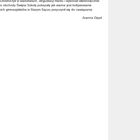
czestniczyli w warsztatach, degustacji miodu i wykonali własnoręcznie
e obchody Święta Szkoły pokazały jak ważne jest kultywowanie
kich gimnazjalistów w Starym Sączu przyczynił się do nawiązania
Joanna Opyd