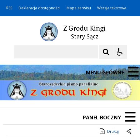
RSS
Deklaracja dostępności
Mapa serwisu
Wersja tekstowa
Z Grodu Kingi
Stary Sącz
Szukaj
MENU GŁÓWNE
PANEL BOCZNY
Drukuj