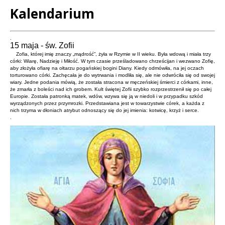
Kalendarium
Treść
.
15 maja - św. Zofii
Zofia, której imię znaczy „mądrość”, żyła w Rzymie w II wieku. Była wdową i miała trzy
córki: Wiarę, Nadzieję i Miłość. W tym czasie prześladowano chrześcijan i wezwano Zofię,
aby złożyła ofiarę na ołtarzu pogańskiej bogini Diany. Kiedy odmówiła, na jej oczach
torturowano córki. Zachęcała je do wytrwania i modliła się, ale nie odwróciła się od swojej
wiary. Jedne podania mówią, że została stracona w męczeńskiej śmierci z córkami, inne,
że zmarła z boleści nad ich grobem. Kult świętej Zofii szybko rozprzestrzenił się po całej
Europie. Została patronką matek, wdów, wzywa się ją w niedoli i w przypadku szkód
wyrządzonych przez przymrozki. Przedstawiana jest w towarzystwie córek, a każda z
nich trzyma w dłoniach atrybut odnoszący się do jej imienia: kotwicę, krzyż i serce.
.