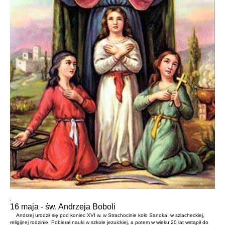
.
16 maja - św. Andrzeja Boboli
Andrzej urodził się pod koniec XVI w. w Strachocinie koło Sanoka, w szlacheckiej,
religijnej rodzinie. Pobierał nauki w szkole jezuickiej, a potem w wieku 20 lat wstąpił do