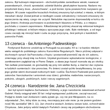
zakonu. Był ludowym misjonarzem - obchodził polskie zaniedbane wioski, nawracał
prawosławnych, chrzcił, spowiadał, udzielał ślubów, głosił piękne kazania. Nadano mu
przydomek łowcy dusz, „duszochwata”, a pod koniec życia powszechnie nazywano go
świętym. W czasie najazdów kozackich Andrzej zmuszony był uciekać z miasta, w którym
mieszkał i służył. Został jednak w niedługim czasie odnaleziony i torturami zmuszany do
wyrzeczenia się wiary, czego nie uczynił. Nieludzkie męczarnie doprowadziły w końcu do
jego śmierci. Andrzeja pochowano w podziemiach klasztoru w Pińsku, a o miejscu
pochówku z czasem zapomniano. Kilkadziesiąt lat później ukazał się rektorowi kolegium
pińskiego i wskazał, w którym miejscu spoczywa jego ciało. Było nietknięte, a od tego
czasu zaczęły się mnożyć łaski i cuda za jego przyczyną. Jest jednym z katolickich
patronów Polski.
13 czerwca - św.Antoniego Padewskiego
Ferdynand Bulonne urodził się w Portugalii na początku XII w. i w bardzo młodym
wieku wstąpił do pobliskiego zakonu Kanoników Regularnych. Nieco później usłyszał o
duchowych synach św.Franciszka z Asyżu i postanowił przenieść się do ich zakonu,
zmieniając przy okazji imię na Antoni. Uzyskał gruntowne wykształcenie teologiczne, z
zamiłowaniem zagłębiał się w Pismo Święte, a sława jego kazań rozeszła się po okolicy.
Tak żarliwie przemawiał, że gromadziły się przy nim wielkie tłumy, a miał też dar czytania
w ludzkich sumieniach i dar proroctwa. Po śmierci został rychło beatyfikowany, bo przy
jego grobie wierni doznawali rozlicznych łask i cudów. Św.Antoni Padewski jest patronem
zakonów: franciszkanów i antoninek oraz dzieci, górników, małżeństw, narzeczonych,
położnic, ubogich, podróżnych, ludzi i rzeczy zaginionych.
24 czerwca - Narodzenie św. Jana Chrzciciela
Jan był synem kapłana Zachariasza i Elżbiety, a jego narodzenie zwiastował archanioł
Gabriel. Kiedy osiągnął wiek 30 lat i mógł występować publicznie, zaczął nauczać.
Podjął to dzieło nad Jordanem i wielu pytało go, czy nie jest Mesjaszem, na co
odpowiadał: „Ten, który idzie za mną, mocniejszy jest ode mnie: ja nie jestem godzien
nosić Mu sandałów” (Mt 3, 11). Jan chrzcił w wodach Jordanu rzesze ludzi, ochrzcił także
Chrystusa. Jako jedyny wśród świętych Pańskich cieszy się przywilejem obchodzenia