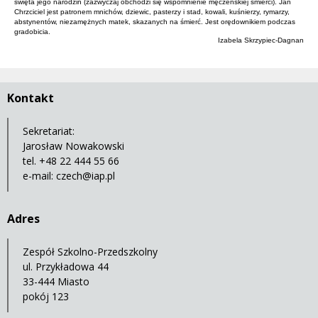
święta jego narodzin (zazwyczaj obchodzi się wspomnienie męczeńskiej śmierci). Jan
Chrzciciel jest patronem mnichów, dziewic, pasterzy i stad, kowali, kuśnierzy, rymarzy,
abstynentów, niezamężnych matek, skazanych na śmierć. Jest orędownikiem podczas
gradobicia.
Izabela Skrzypiec-Dagnan
Kontakt
Sekretariat:
Jarosław Nowakowski
tel. +48 22 444 55 66
e-mail:
czech@iap.pl
Adres
Zespół Szkolno-Przedszkolny
ul. Przykładowa 44
33-444 Miasto
pokój 123