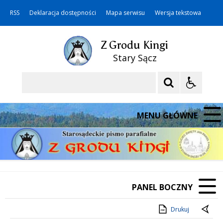
RSS
Deklaracja dostępności
Mapa serwisu
Wersja tekstowa
Z Grodu Kingi
Stary Sącz
Szukaj
MENU GŁÓWNE
PANEL BOCZNY
Drukuj