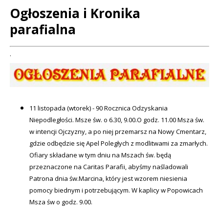
Ogłoszenia i Kronika
parafialna
Treść
.
11 listopada (wtorek) - 90 Rocznica Odzyskania
Niepodległości. Msze św. o 6.30, 9.00.
O godz. 11.00 Msza św.
w intencji Ojczyzny, a po niej przemarsz na Nowy Cmentarz,
gdzie odbędzie się Apel Poległych z modlitwami za zmarłych.
Ofiary składane w tym dniu na Mszach św. będą
przeznaczone na Caritas Parafii, abyśmy naśladowali
Patrona dnia św.Marcina, który jest wzorem niesienia
pomocy biednym i potrzebującym. W kaplicy w Popowicach
Msza św o godz. 9.00.