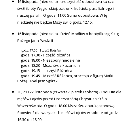
16 listopada (niedziela) - uroczystość odpustowa ku czci
św.Elżbiety Węgierskiej, patronki kościoła parafialnego i
naszej parafii. O godz. 11.00 Suma odpustowa. W tę
niedzielę nie będzie Mszy św. o godz. 12.15.
16 listopada (niedziela) - Dzień Modlitw o beatyfikację Sługi
Bożego Jana Pawła II
godz. 17.00 - I część Różańca
godz. 17.30 - II część Różańca
godz. 18.00 - Nieszpory niedzielne
godz. 18.20 - Msza św. z kazaniem
godz. 19.15 - III część Różańca
godz. 19.45 - IV część Różańca, procesja z figurą Matki
Bożej i Apel Jasnogórski
20, 21 i 22 listopada (czwartek, piątek i sobota) - Triduum dla
mężów i ojców przed Uroczystością Chrystusa Króla
Wszechświata. O godz. 18.00 Msza św. z nauką stanową.
Spowiedź dla wszystkich mężów i ojców w sobotę od godz.
16.30 do 18.00.