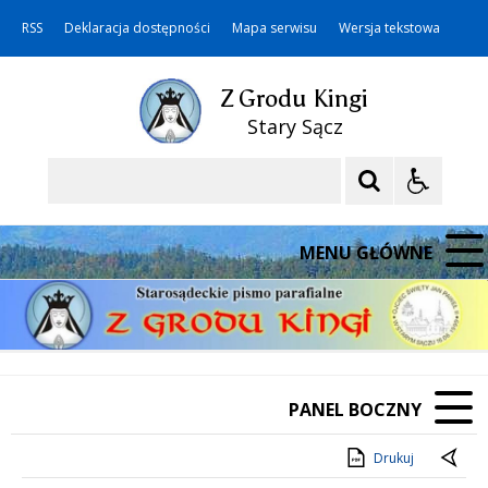
RSS
Deklaracja dostępności
Mapa serwisu
Wersja tekstowa
Z Grodu Kingi
Stary Sącz
Szukaj
MENU GŁÓWNE
PANEL BOCZNY
Drukuj