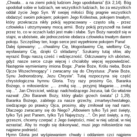
„Chwała… a na ziemi pokój ludziom Jego upodobania” (Łk 2,14). Bóg
upodobał sobie w ludziach, we wszystkich ludziach, bo za wszystkich
oddał życie Jego Syn. W swojej miłości Bóg pragnie wszystkich
obdarzyć swoim pokojem; pokojem Jego Królestwa, pokojem trwałym,
który przekracza nikły pokój wypracowany - często siłą - przez
człowieka i utrzymywany mocą armii. Boży pokój przyszedł na świat
przez to, co w oczach ludzi jest małe i słabe. Syn Boży narodził się w
stajni, w ubóstwie, ale jednocześnie obdarza człowieka trwałym darem
pokoju. Szczęśliwy ten, kogo serce jest wypełnione pokojem Pana!
Dalej śpiewamy: „…chwalimy Cię, błogosławimy Cię, wielbimy Cię,
wysławiamy Cię, dzięki Ci składamy”. Szukamy tutaj słów, aby
wyrazić Bogu naszą cześć i wdzięczność. Odczuwamy ich ubóstwo,
gdyż nasze serce czuje więcej i chciałoby więcej wypowiedzieć.
Następnie wymieniamy imiona Boga: „Panie Boże, Królu nieba, Boże
Ojcze Wszechmogący” i zwracamy się do Chrystusa: „Panie Boże,
Synu Jednorodzony, Jezu Chryste”. Tutaj rozpoczyna się część
chrystologiczna hymnu Gloria. Trzy razy prosimy Go, Baranka
Bożego, o miłosierdzie: „… zmiłuj się…, przyjmij błaganie…, zmiłuj
się…”. Jan Chrzciciel, widząc nadchodzącego Jezusa, tak Go właśnie
nazwał: „Oto Baranek Boży, który gładzi grzech świata” (J 1,29).
Baranka Bożego, zabitego za nasze grzechy, zmartwychwstałego,
siedzącego po prawicy Ojca, prosimy, aby zmiłował się nad nami.
Dlaczego zwracamy się do Niego? „Albowiem tylko Tyś jest święty,
tylko Tyś jest Panem, tylko Tyś Najwyższy…”. On jest święty, a my,
grzeszni, chcemy czerpać z Jego świętości, mieć w niej udział, w niej
wzrastać. Aby to mogło się dokonywać, musi jego miłosierdzie nas
najpierw podnieść.
Hymn Gloria jest wyśpiewaniem chwały i oddaniem czci najpierw