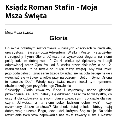
Ksiądz Roman Stafin - Moja
Msza Święta
Treść
.
Moja Msza święta
Gloria
Po akcie pokutnym rozbrzmiewa w naszych kościołach w niedzielę,
uroczystości i święta - poza Adwentem i Wielkim Postem - starożytny
i czcigodny hymn Gloria: „Chwała na wysokości Bogu a na ziemi
pokój ludziom dobrej woli…”. Od 4. wieku był śpiewany w liturgii
odprawianej przez Ojca św., od 6. wieku przez biskupów, a od 12.
wieku wszedł już na trwałe do liturgii Mszy świętej. Aby zrozumieć
jego podniosłość i znaczenie trzeba by udać się na pola betlejemskie i
wsłuchać się w śpiew aniołów przy narodzonym Bożym Synu: „Gloria
in excelsis Deo”. Wtedy cały świat rozbrzmiewał tym hymnem,
obwieszczającym przyjście jego Zbawiciela.
Śpiewając Gloria chwalimy Boga i wyrażamy nasze głębokie
przekonanie, że Jemu należy się oddawać cześć za to wszystko, co
uczynił dla człowieka w swoim planie zbawczym i co ciągle dla nas
czyni. „Chwała… a na ziemi pokój ludziom dobrej woli” - czy
rozumiemy dobrze te słowa? Nie chodzi tutaj o ludzi, którzy mają
dobrą wolę służenia Bogu, lecz ludzi, których Bóg miłuje. Na takie
rozumienie tych słów naprowadza nas tekst zawarty u św. Łukasza: