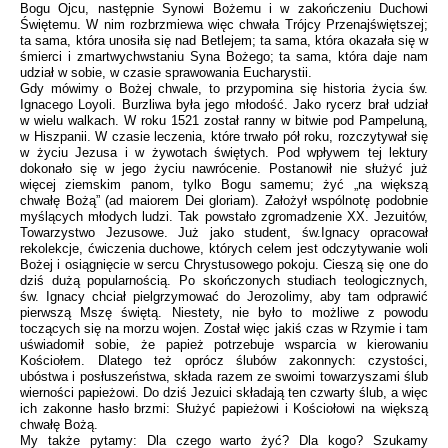
Bogu Ojcu, następnie Synowi Bożemu i w zakończeniu Duchowi
Świętemu. W nim rozbrzmiewa więc chwała Trójcy Przenajświętszej;
ta sama, która unosiła się nad Betlejem; ta sama, która okazała się w
śmierci i zmartwychwstaniu Syna Bożego; ta sama, która daje nam
udział w sobie, w czasie sprawowania Eucharystii.
Gdy mówimy o Bożej chwale, to przypomina się historia życia św.
Ignacego Loyoli. Burzliwa była jego młodość. Jako rycerz brał udział
w wielu walkach. W roku 1521 został ranny w bitwie pod Pampeluną,
w Hiszpanii. W czasie leczenia, które trwało pół roku, rozczytywał się
w życiu Jezusa i w żywotach świętych. Pod wpływem tej lektury
dokonało się w jego życiu nawrócenie. Postanowił nie służyć już
więcej ziemskim panom, tylko Bogu samemu; żyć „na większą
chwałę Bożą” (ad maiorem Dei gloriam). Założył wspólnotę podobnie
myślących młodych ludzi. Tak powstało zgromadzenie XX. Jezuitów,
Towarzystwo Jezusowe. Już jako student, św.Ignacy opracował
rekolekcje, ćwiczenia duchowe, których celem jest odczytywanie woli
Bożej i osiągnięcie w sercu Chrystusowego pokoju. Cieszą się one do
dziś dużą popularnością. Po skończonych studiach teologicznych,
św. Ignacy chciał pielgrzymować do Jerozolimy, aby tam odprawić
pierwszą Mszę świętą. Niestety, nie było to możliwe z powodu
toczących się na morzu wojen. Został więc jakiś czas w Rzymie i tam
uświadomił sobie, że papież potrzebuje wsparcia w kierowaniu
Kościołem. Dlatego też oprócz ślubów zakonnych: czystości,
ubóstwa i posłuszeństwa, składa razem ze swoimi towarzyszami ślub
wierności papieżowi. Do dziś Jezuici składają ten czwarty ślub, a więc
ich zakonne hasło brzmi: Służyć papieżowi i Kościołowi na większą
chwałę Bożą.
My także pytamy: Dla czego warto żyć? Dla kogo? Szukamy