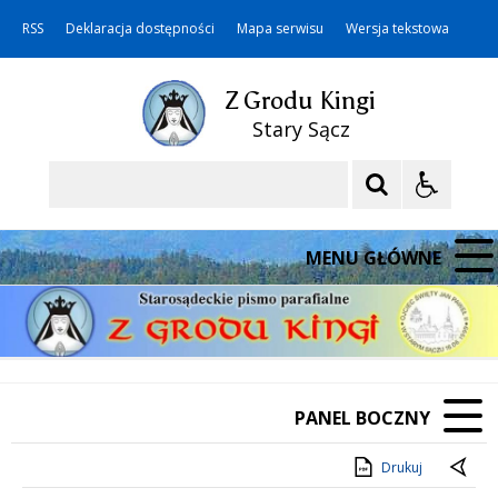
RSS
Deklaracja dostępności
Mapa serwisu
Wersja tekstowa
Z Grodu Kingi
Stary Sącz
Szukaj
MENU GŁÓWNE
PANEL BOCZNY
Drukuj