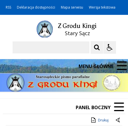
RSS
Deklaracja dostępności
Mapa serwisu
Wersja tekstowa
Z Grodu Kingi
Stary Sącz
Szukaj
MENU GŁÓWNE
PANEL BOCZNY
Drukuj