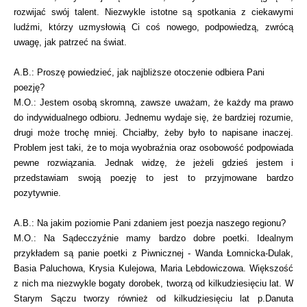
rozwijać swój talent. Niezwykle istotne są spotkania z ciekawymi
ludźmi, którzy uzmysłowią Ci coś nowego, podpowiedzą, zwrócą
uwagę, jak patrzeć na świat.
A.B.: Proszę powiedzieć, jak najbliższe otoczenie odbiera Pani
poezję?
M.O.: Jestem osobą skromną, zawsze uważam, że każdy ma prawo
do indywidualnego odbioru. Jednemu wydaje się, że bardziej rozumie,
drugi może trochę mniej. Chciałby, żeby było to napisane inaczej.
Problem jest taki, że to moja wyobraźnia oraz osobowość podpowiada
pewne rozwiązania. Jednak widzę, że jeżeli gdzieś jestem i
przedstawiam swoją poezję to jest to przyjmowane bardzo
pozytywnie.
A.B.: Na jakim poziomie Pani zdaniem jest poezja naszego regionu?
M.O.: Na Sądecczyźnie mamy bardzo dobre poetki. Idealnym
przykładem są panie poetki z Piwnicznej - Wanda Łomnicka-Dulak,
Basia Paluchowa, Krysia Kulejowa, Maria Lebdowiczowa. Większość
z nich ma niezwykle bogaty dorobek, tworzą od kilkudziesięciu lat. W
Starym Sączu tworzy również od kilkudziesięciu lat p.Danuta