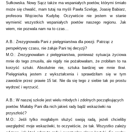
Sułkowska. Nowy Sącz także ma wspaniałych poetów, którymi śmiało
może się chwalić, mam tutaj na myśli Pawła Szeligę, Joasię Babiarz,
profesora Wojciecha Kudybę. Oczywiście nie jestem w stanie
wymienić wszystkich wspaniałych poetów naszego regionu. Jak
wiem, nie pozwala nam na to czas…
A.B.: Zrezygnowała Pani z pielęgniarstwa dla poezji. Patrząc z
perspektywy czasu, nie żałuje Pani tej decyzji?
M.O.: Zrezygnowałam z pielęgniarstwa, ponieważ sytuacja życiowa
mnie do tego zmusiła, ale nigdy nie pożałowałam, że zrobiłam to na
korzyść sztuki. Absolutnie nie, sztuka bardziej we mnie tkwi.
Pielęgniarką jestem z wykształcenia i sprawdziłam się w tym
zawodzie przez prawie 15 lat. Nie da się tego z siebie tak po prostu
wydrzeć i wyrzucić.
A.B.: W naszej szkole jest wielu młodych i zdolnych początkujących
poetów. Miałaby Pani dla nich jakieś rady bądź wskazówki na
przyszłość?
M.O.: Jeśli tylko mogłabym służyć swoją radą, jeżeli chcieliby
uwzględnić moje wskazówki, to oczywiście, że tak. Wszystko zależy