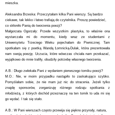
mieszka.
Aleksandra Brzeska: Przeczytałam kilka Pani wierszy. Są bardzo
ciekawe, tak lekko i łatwo trafiają do czytelnika. Proszę powiedzieć,
co skłoniło Panią do tworzenia poezji?
Małgorzata Ogorzały: Przede wszystkim plastyka, to właśnie ona
wystarczała mi do momentu, kiedy wraz ze studentami z
Uniwersytetu Trzeciego Wieku pojechałam do Piwnicznej. Tam
spotkałam się z poetką Wandą Łomnicką-Dulak, która prezentowała
nam swoją poezję. Uczucia, które wówczas chciała nam przekazać,
wyjątkowo do mnie trafiły, obudziły potrzebę własnego tworzenia.
A.B.: Długo zwlekała Pani z wydaniem pierwszego tomiku poezji?
M.O.: Nie, w moim przypadku nastąpiło to zaskakująco szybko.
Pomyślałam sobie, że nie mam już nic do stracenia. Jeżeli tylko
znajdę sponsorów, zorganizuję różnego rodzaju spotkania z
młodzieżą, z których dochód przeznaczę na ten tomik to uda mi się
go wydać. I tak się stało.
A.B.: W Pani wierszach często przewija się piękno przyrody, natura,