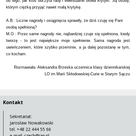
od tego, jak ktoś odczyta rady i ewentualne słowa krytyki. Są osoby,
którym ciężką przyjąć nawet małą krytykę.
A.B.: Liczne nagrody i osiągnięcia sprawiły, że dziś czuję się Pani
osobą spełnioną?
M.O.: Przez same nagrody nie, najbardziej czuje się spełniona, kiedy
tworzę - to jest największe moje spełnienie. Sama nagroda jest
uwieńczeniem, które szybko przeminie, a ja dalej pozostanę w tym,
co kocham.
Rozmawiała: Aleksandra Brzeska uczennica klasy dziennikarskiej
LO im.Marii Skłodowskiej-Curie w Starym Sączu
Kontakt
Sekretariat:
Jarosław Nowakowski
tel. +48 22 444 55 66
e-mail:
czech@iap.pl