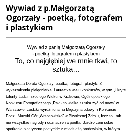
Wywiad z p.Małgorzatą
Ogorzały - poetką, fotografem
i plastykiem
Treść
.
Wywiad z panią Małgorzatą Ogorzały
- poetką, fotografem i plastykiem
To, co najgłębiej we mnie tkwi, to
sztuka…
Małgorzata Dorota Ogorzały, poetka, fotograf, plastyk. Z
wykształcenia pielęgniarka. Laureatka wielu konkursów, w tym „Ukryte
talenty Ludzi Trzeciego Wieku’ w Krakowie, Ogólnopolskiego
Konkursu Fotograficznego „Rak - to wielka sztuka żyć od nowa” w
Warszawie, została wyróżniona na Międzynarodowym Konkursie
Poezji Muzyki Gór „Wrzosowisko” w Piwnicznej Zdroju, lecz to i tak
nie wszystkie nagrody i odznaczenia poetki. Bardzo ceni sobie
spotkania plastyczno-poetyckie z młodzieżą środowiska, w którym