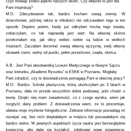
czyli mówiąc krótko piękno naszych okolic. Czy właśnie to jest dla
Pani inspiracją?
M.O.: Zdecydowanie tak, bardzo kocham swoją ziemię. W
dzieciństwie, później także w młodości nie odczuwałam tego w ten
sposób. Dopiero potem, kiedy już odkryłam trochę tego świata,
zobaczyłam, co tak naprawdę jest wart. Na własnej skórze
przekonałam się, jak obcy wobec siebie są ludzie w wielkich
miastach. Zaczęłam doceniać swoją własną ojczyznę, swój własny
skrawek ziemi, wolny od pustki, pełen przestrzeni, ciepła, słońca.
A.B.: Jest Pani absolwentką Liceum Medycznego w Nowym Sączu
oraz kierunku „Akademii Rysunku” w ESKK w Poznaniu. Mogłaby
Pani zdradzić, czy te doświadczenia pomagają Pani w obecnej pracy?
M.O.: Bardzo. Szkoła plastyczna, którą ukończyłam po 3 latach w
Poznaniu, dała mi przede wszystkim dobre podstawy, jeśli chodzi o
teorię. Dzięki niej mam świadomość, co z czego wynika, wiem jak
rozgryźć dany problem. Z doświadczenia wiem, że to procentuje,
ułatwia moje myślenie fotograficzne. Zebrane informacje pozwalają mi
rozwijać się, bez nich dreptałabym w miejscu lub posuwałabym się
bardzo wolno. W pewnych aspektach życia nauka jest bezwzględnie
konieczna, aby dalej się kształcić, zdobywać nowe osiągnięcia,