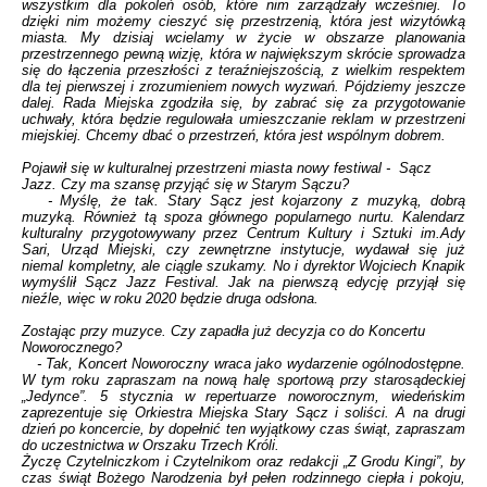
wszystkim dla pokoleń osób, które nim zarządzały wcześniej. To
dzięki nim możemy cieszyć się przestrzenią, która jest wizytówką
miasta. My dzisiaj wcielamy w życie w obszarze planowania
przestrzennego pewną wizję, która w największym skrócie sprowadza
się do łączenia przeszłości z teraźniejszością, z wielkim respektem
dla tej pierwszej i zrozumieniem nowych wyzwań. Pójdziemy jeszcze
dalej. Rada Miejska zgodziła się, by zabrać się za przygotowanie
uchwały, która będzie regulowała umieszczanie reklam w przestrzeni
miejskiej. Chcemy dbać o przestrzeń, która jest wspólnym dobrem.
Pojawił się w kulturalnej przestrzeni miasta nowy festiwal - Sącz
Jazz. Czy ma szansę przyjąć się w Starym Sączu?
- Myślę, że tak. Stary Sącz jest kojarzony z muzyką, dobrą
muzyką. Również tą spoza głównego popularnego nurtu. Kalendarz
kulturalny przygotowywany przez Centrum Kultury i Sztuki im.Ady
Sari, Urząd Miejski, czy zewnętrzne instytucje, wydawał się już
niemal kompletny, ale ciągle szukamy. No i dyrektor Wojciech Knapik
wymyślił Sącz Jazz Festival. Jak na pierwszą edycję przyjął się
nieźle, więc w roku 2020 będzie druga odsłona.
Zostając przy muzyce. Czy zapadła już decyzja co do Koncertu
Noworocznego?
- Tak, Koncert Noworoczny wraca jako wydarzenie ogólnodostępne.
W tym roku zapraszam na nową halę sportową przy starosądeckiej
„Jedynce”. 5 stycznia w repertuarze noworocznym, wiedeńskim
zaprezentuje się Orkiestra Miejska Stary Sącz i soliści. A na drugi
dzień po koncercie, by dopełnić ten wyjątkowy czas świąt, zapraszam
do uczestnictwa w Orszaku Trzech Króli.
Życzę Czytelniczkom i Czytelnikom oraz redakcji „Z Grodu Kingi”, by
czas świąt Bożego Narodzenia był pełen rodzinnego ciepła i pokoju,