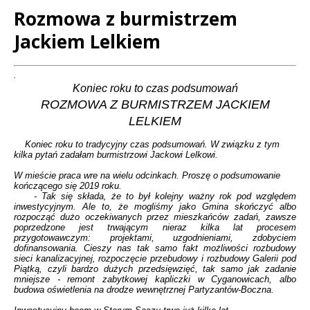
Rozmowa z burmistrzem
Jackiem Lelkiem
Treść
.
Koniec roku to czas podsumowań
ROZMOWA Z BURMISTRZEM JACKIEM
LELKIEM
Koniec roku to tradycyjny czas podsumowań. W związku z tym
kilka pytań zadałam burmistrzowi Jackowi Lelkowi.
W mieście praca wre na wielu odcinkach. Proszę o podsumowanie
kończącego się 2019 roku.
- Tak się składa, że to był kolejny ważny rok pod względem
inwestycyjnym. Ale to, że mogliśmy jako Gmina skończyć albo
rozpocząć dużo oczekiwanych przez mieszkańców zadań, zawsze
poprzedzone jest trwającym nieraz kilka lat procesem
przygotowawczym: projektami, uzgodnieniami, zdobyciem
dofinansowania. Cieszy nas tak samo fakt możliwości rozbudowy
sieci kanalizacyjnej, rozpoczęcie przebudowy i rozbudowy Galerii pod
Piątką, czyli bardzo dużych przedsięwzięć, tak samo jak zadanie
mniejsze - remont zabytkowej kapliczki w Cyganowicach, albo
budowa oświetlenia na drodze wewnętrznej Partyzantów-Boczna.