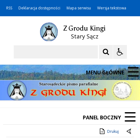
RSS
Deklaracja dostępności
Mapa serwisu
Wersja tekstowa
Z Grodu Kingi
Stary Sącz
Szukaj
MENU GŁÓWNE
PANEL BOCZNY
Drukuj