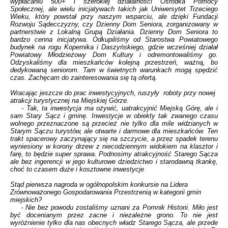
wypłacaniu 500+ i szerokiej działalności Ośrodka Pomocy
Społecznej, ale wielu inicjatywach takich jak Uniwersytet Trzeciego
Wieku, który powstał przy naszym wsparciu, ale dzięki Fundacji
Rozwoju Sądecczyzny, czy Dzienny Dom Seniora, zorganizowany w
partnerstwie z Lokalną Grupą Działania. Dzienny Dom Seniora to
bardzo cenna inicjatywa. Odkupiliśmy od Starostwa Powiatowego
budynek na rogu Kopernika i Daszyńskiego, gdzie wcześniej działał
Powiatowy Młodzieżowy Dom Kultury i odremontowaliśmy go.
Odzyskaliśmy dla mieszkańców kolejną przestrzeń, ważną, bo
dedykowaną seniorom. Tam w świetnych warunkach mogą spędzić
czas. Zachęcam do zainteresowania się tą ofertą.
Wracając jeszcze do prac inwestycyjnych, ruszyły roboty przy nowej
atrakcji turystycznej na Miejskiej Górze.
- Tak, ta inwestycja ma ożywić, uatrakcyjnić Miejską Górę, ale i
sam Stary Sącz i gminę. Inwestycje w obiekty tak zwanego czasu
wolnego przeznaczone są przecież nie tylko dla mile widzianych w
Starym Sączu turystów, ale otwarte i darmowe dla mieszkańców. Ten
trakt spacerowy zaczynający się na szczycie, a przez spadek terenu
wyniesiony w korony drzew z niecodziennym widokiem na klasztor i
farę, to będzie super sprawa. Podnosimy atrakcyjność Starego Sącza
ale bez ingerencji w jego kulturowe dziedzictwo i starodawną tkankę,
choć to czasem duże i kosztowne inwestycje
Stąd pierwsza nagroda w ogólnopolskim konkursie na Lidera
Zrównoważonego Gospodarowania Przestrzenią w kategorii gmin
miejskich?
- Nie bez powodu zostaliśmy uznani za Pomnik Historii. Miło jest
być docenianym przez zacne i niezależne grono. To nie jest
wyróżnienie tylko dla nas obecnych władz Starego Sącza, ale przede