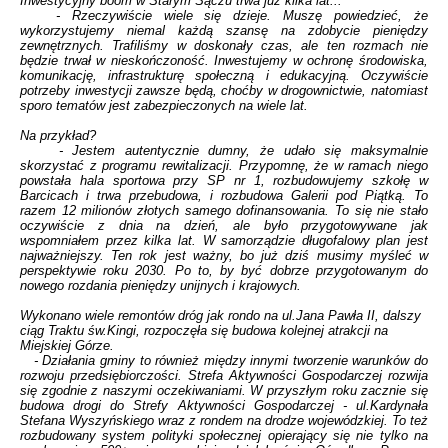
Inwestycyjny boom w Starym Sączu trwa już kilka lat...
- Rzeczywiście wiele się dzieje. Muszę powiedzieć, że
wykorzystujemy niemal każdą szansę na zdobycie pieniędzy
zewnętrznych. Trafiliśmy w doskonały czas, ale ten rozmach nie
będzie trwał w nieskończoność. Inwestujemy w ochronę środowiska,
komunikację, infrastrukturę społeczną i edukacyjną. Oczywiście
potrzeby inwestycji zawsze będą, choćby w drogownictwie, natomiast
sporo tematów jest zabezpieczonych na wiele lat.
Na przykład?
- Jestem autentycznie dumny, że udało się maksymalnie
skorzystać z programu rewitalizacji. Przypomnę, że w ramach niego
powstała hala sportowa przy SP nr 1, rozbudowujemy szkołę w
Barcicach i trwa przebudowa, i rozbudowa Galerii pod Piątką. To
razem 12 milionów złotych samego dofinansowania. To się nie stało
oczywiście z dnia na dzień, ale było przygotowywane jak
wspomniałem przez kilka lat. W samorządzie długofalowy plan jest
najważniejszy. Ten rok jest ważny, bo już dziś musimy myśleć w
perspektywie roku 2030. Po to, by być dobrze przygotowanym do
nowego rozdania pieniędzy unijnych i krajowych.
Wykonano wiele remontów dróg jak rondo na ul.Jana Pawła II, dalszy
ciąg Traktu św.Kingi, rozpoczęła się budowa kolejnej atrakcji na
Miejskiej Górze.
- Działania gminy to również między innymi tworzenie warunków do
rozwoju przedsiębiorczości. Strefa Aktywności Gospodarczej rozwija
się zgodnie z naszymi oczekiwaniami. W przyszłym roku zacznie się
budowa drogi do Strefy Aktywności Gospodarczej - ul.Kardynała
Stefana Wyszyńskiego wraz z rondem na drodze wojewódzkiej. To też
rozbudowany system polityki społecznej opierający się nie tylko na