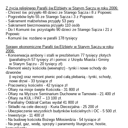
Z życia religijnego Parafii św.Elżbiety w Starym Sączu w roku 2006:
- Chrzest św. przyjęło 48 dzieci ze Starego Sącza i 8 z Popowic
- Pogrzebów było 55 ze Starego Sącza i 3 z Popowic
- Sakrament małżeństwa przyjęły 53 pary
- Sakrament bierzmowania przyjęło 110 osób
- Do I Komunii św. przystąpiło 90 dzieci ze Starego Sącza i 21 z
Popowic
- Komunii św. rozdano w parafii 178 tysięcy
Sprawy ekonomiczne Parafii św.Elżbiety w Starym Sączu w roku
2006:
- Konserwacja ambony i stalli w prezbiterium 77 tysięcy złotych
(parafialnych 57 tysięcy zł i pomoc z Urzędu Miasta i Gminy
w Starym Sączu - 20 tysięcy zł)
- Remont wieży kościoła (wewnątrz) - tynki i nowe schody do
dzwonów
(i wyżej) oraz remont piwnic pod całą plebanią - tynki, schody,
nowe drzwi - 33 tysiące zł
- Pracownicy kościelni - 42 tysiące zł
- Ofiary na misje święte Kościoła - 31 800 zł
- Ofiary na Wyższe Seminarium Duchowne w Tarnowie - 21 400 zł
- Ofiary na KUL i PAT – 13 100 zł.
- Parafialny Oddział Caritas wydał 41 800 zł
- Składki na cele diecezji - Kuria Diecezjalna - 25 200 zł
- Ubezpieczenie wszystkich budynków kościelnych i OC - 5 500 zł.
- Inwestycje - 11 400 zł
- Na budowę kościoła Bożego Miłosierdzia - 54 tysiące zł
- Na prąd, gaz, wodę, sprzęty i paramenty liturgiczne, hostie,