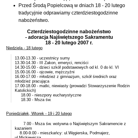
Przed Środą Popielcową w dniach 18 - 20 lutego
tradycyjnie odprawiamy czterdziestogodzinne
nabożeństwo.
Czterdziestogodzinne nabożeństwo
- adoracja Najświętszego Sakramentu
18 - 20 lutego 2007 r.
Niedziela - 18 lutego
13.00-13.30 - uczestnicy sumy
13.30-14.30 - III Zakon, emeryci, renciści
14.30-15.00 - dzieci szkół podstawowych od kl. 0 do kl. VI
15.00-16.00 - ojcowie, mężczyźni
16.00-17.00 - młodzież z gimnazjum, szkół średnich oraz
młodzież pracująca
17.00-18.00 - matki, niewiasty (prowadzi Stowarzyszenie Rodzin
Katolickich)
18.00 - nieszpory eucharystyczne
18.30 - Msza św.
Poniedziałek, Wtorek - 19 i 20 lutego
7.00 - Msza św. wotywna o Najświętszym Sakramencie z
kazaniem
8.00-9.00 - mieszkańcy: ul.Węgierska, Podmajerz,
ul.Mickiewicza