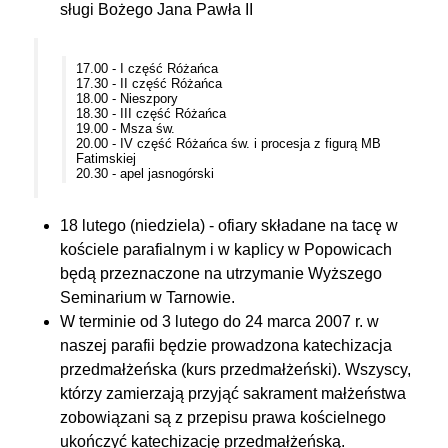
sługi Bożego Jana Pawła II
17.00 - I część Różańca
17.30 - II część Różańca
18.00 - Nieszpory
18.30 - III część Różańca
19.00 - Msza św.
20.00 - IV część Różańca św. i procesja z figurą MB
Fatimskiej
20.30 - apel jasnogórski
18 lutego (niedziela) - ofiary składane na tacę w
kościele parafialnym i w kaplicy w Popowicach
będą przeznaczone na utrzymanie Wyższego
Seminarium w Tarnowie.
W terminie od 3 lutego do 24 marca 2007 r. w
naszej parafii będzie prowadzona katechizacja
przedmałżeńska (kurs przedmałżeński). Wszyscy,
którzy zamierzają przyjąć sakrament małżeństwa
zobowiązani są z przepisu prawa kościelnego
ukończyć katechizację przedmałżeńską.