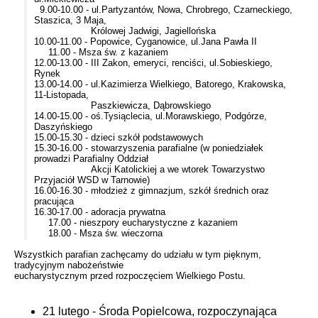
9.00-10.00 - ul.Partyzantów, Nowa, Chrobrego, Czarneckiego,
Staszica, 3 Maja,
Królowej Jadwigi, Jagiellońska
10.00-11.00 - Popowice, Cyganowice, ul.Jana Pawła II
11.00 - Msza św. z kazaniem
12.00-13.00 - III Zakon, emeryci, renciści, ul.Sobieskiego,
Rynek
13.00-14.00 - ul.Kazimierza Wielkiego, Batorego, Krakowska,
11-Listopada,
Paszkiewicza, Dąbrowskiego
14.00-15.00 - oś.Tysiąclecia, ul.Morawskiego, Podgórze,
Daszyńskiego
15.00-15.30 - dzieci szkół podstawowych
15.30-16.00 - stowarzyszenia parafialne (w poniedziałek
prowadzi Parafialny Oddział
Akcji Katolickiej a we wtorek Towarzystwo
Przyjaciół WSD w Tarnowie)
16.00-16.30 - młodzież z gimnazjum, szkół średnich oraz
pracująca
16.30-17.00 - adoracja prywatna
17.00 - nieszpory eucharystyczne z kazaniem
18.00 - Msza św. wieczorna
Wszystkich parafian zachęcamy do udziału w tym pięknym,
tradycyjnym nabożeństwie
eucharystycznym przed rozpoczęciem Wielkiego Postu.
21 lutego - Środa Popielcowa, rozpoczynająca