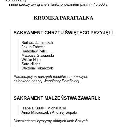
komunikanty
i inne rzeczy związane z funkcjonowaniem parafii - 45 600 zł
KRONIKA PARAFIALNA
SAKRAMENT CHRZTU ŚWIĘTEGO PRZYJĘLI:
Barbara Jahimczak
Jakub Żabecki
Radosław Pelc
Mateusz Stawiarski
Wiktor Hajn
Sara Hilger
Wiktoria Tokarczyk
Pamiętajmy w naszych modlitwach o nowych
członkach naszej Wspólnoty Parafialnej.
.
SAKRAMENT MAŁŻEŃSTWA ZAWARLI:
Izabela Kutak i Michał Król
Anna Maciuszek i Andrzej Sopata
Nowożeńcom życzymy obfitych łask Bożych
.