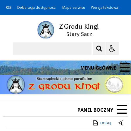
RSS
Deklaracja dostępności
Mapa serwisu
Wersja tekstowa
Z Grodu Kingi
Stary Sącz
Szukaj
MENU GŁÓWNE
PANEL BOCZNY
Drukuj