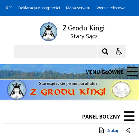
RSS
Deklaracja dostępności
Mapa serwisu
Wersja tekstowa
Z Grodu Kingi
Stary Sącz
Szukaj
MENU GŁÓWNE
PANEL BOCZNY
Drukuj