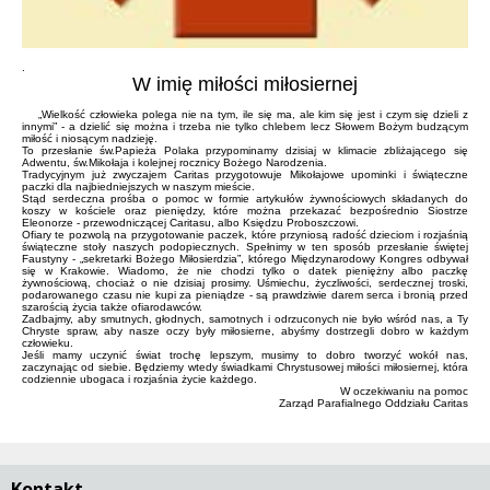
.
W imię miłości miłosiernej
„Wielkość człowieka polega nie na tym, ile się ma, ale kim się jest i czym się dzieli z
innymi” - a dzielić się można i trzeba nie tylko chlebem lecz Słowem Bożym budzącym
miłość i niosącym nadzieję.
To przesłanie św.Papieża Polaka przypominamy dzisiaj w klimacie zbliżającego się
Adwentu, św.Mikołaja i kolejnej rocznicy Bożego Narodzenia.
Tradycyjnym już zwyczajem Caritas przygotowuje Mikołajowe upominki i świąteczne
paczki dla najbiedniejszych w naszym mieście.
Stąd serdeczna prośba o pomoc w formie artykułów żywnościowych składanych do
koszy w kościele oraz pieniędzy, które można przekazać bezpośrednio Siostrze
Eleonorze - przewodniczącej Caritasu, albo Księdzu Proboszczowi.
Ofiary te pozwolą na przygotowanie paczek, które przyniosą radość dzieciom i rozjaśnią
świąteczne stoły naszych podopiecznych. Spełnimy w ten sposób przesłanie świętej
Faustyny - „sekretarki Bożego Miłosierdzia”, którego Międzynarodowy Kongres odbywał
się w Krakowie. Wiadomo, że nie chodzi tylko o datek pieniężny albo paczkę
żywnościową, chociaż o nie dzisiaj prosimy. Uśmiechu, życzliwości, serdecznej troski,
podarowanego czasu nie kupi za pieniądze - są prawdziwie darem serca i bronią przed
szarością życia także ofiarodawców.
Zadbajmy, aby smutnych, głodnych, samotnych i odrzuconych nie było wśród nas, a Ty
Chryste spraw, aby nasze oczy były miłosierne, abyśmy dostrzegli dobro w każdym
człowieku.
Jeśli mamy uczynić świat trochę lepszym, musimy to dobro tworzyć wokół nas,
zaczynając od siebie. Będziemy wtedy świadkami Chrystusowej miłości miłosiernej, która
codziennie ubogaca i rozjaśnia życie każdego.
W oczekiwaniu na pomoc
Zarząd Parafialnego Oddziału Caritas
Kontakt