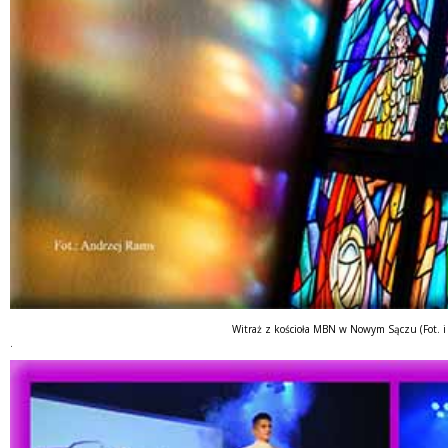
Witraż z kościoła MBN w Nowym Sączu (Fot. i
.