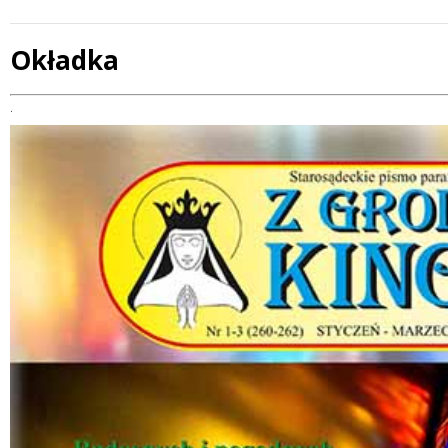
Okładka
Treść
.