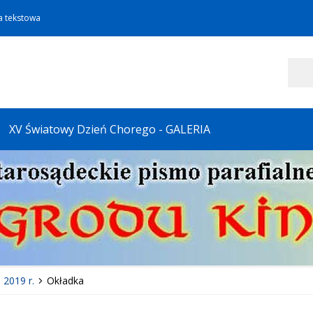
a tekstowa
Szukaj
XV Światowy Dzień Chorego - GALERIA
 2019 r.
Okładka