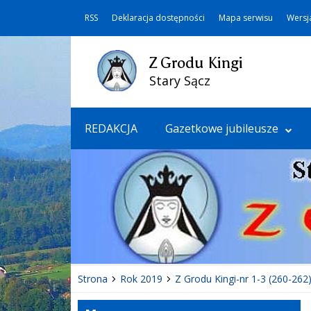
RSS
Deklaracja dostępności
Mapa serwisu
Wersj
Z Grodu Kingi
Stary Sącz
REDAKCJA
Gazetkowe jubileusze
Strona
Rok 2019
Z Grodu Kingi-nr 1-3 (260-262)