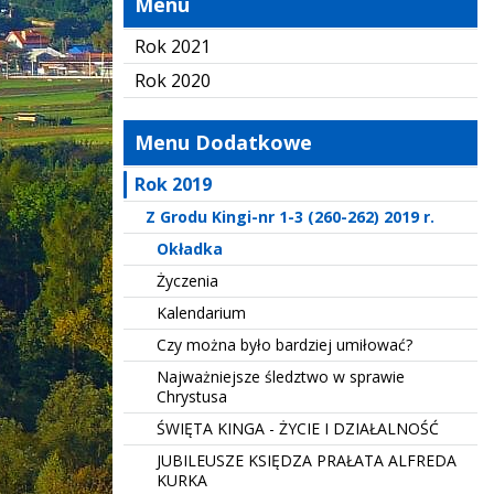
Menu
Rok 2021
Rok 2020
Menu Dodatkowe
Rok 2019
Z Grodu Kingi-nr 1-3 (260-262) 2019 r.
Okładka
Życzenia
Kalendarium
Czy można było bardziej umiłować?
Najważniejsze śledztwo w sprawie
Chrystusa
ŚWIĘTA KINGA - ŻYCIE I DZIAŁALNOŚĆ
JUBILEUSZE KSIĘDZA PRAŁATA ALFREDA
KURKA