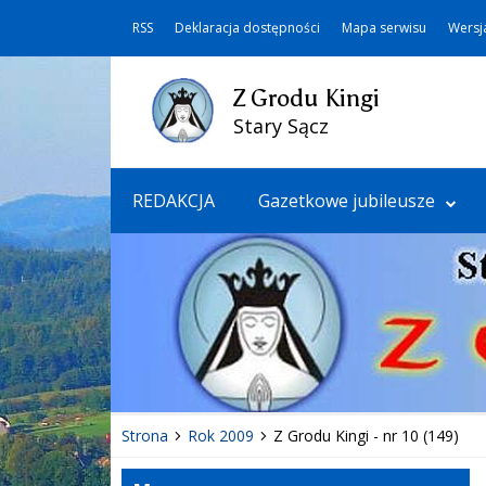
RSS
Deklaracja dostępności
Mapa serwisu
Wersj
Z Grodu Kingi
Stary Sącz
REDAKCJA
Gazetkowe jubileusze
Strona
Rok 2009
Z Grodu Kingi - nr 10 (149)