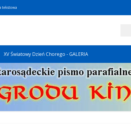
a tekstowa
Szukaj
XV Światowy Dzień Chorego - GALERIA