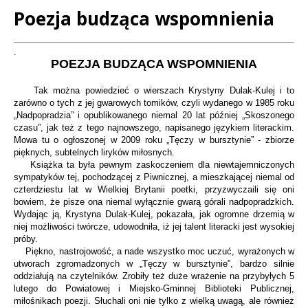
Poezja budząca wspomnienia
Treść
.
POEZJA BUDZĄCA WSPOMNIENIA
Tak można powiedzieć o wierszach Krystyny Dulak-Kulej i to
zarówno o tych z jej gwarowych tomików, czyli wydanego w 1985 roku
„Nadpopradzia” i opublikowanego niemal 20 lat później „Skoszonego
czasu”, jak też z tego najnowszego, napisanego językiem literackim.
Mowa tu o ogłoszonej w 2009 roku „Tęczy w bursztynie” - zbiorze
pięknych, subtelnych liryków miłosnych.
Książka ta była pewnym zaskoczeniem dla niewtajemniczonych
sympatyków tej, pochodzącej z Piwnicznej, a mieszkającej niemal od
czterdziestu lat w Wielkiej Brytanii poetki, przyzwyczaili się oni
bowiem, że pisze ona niemal wyłącznie gwarą górali nadpopradzkich.
Wydając ją, Krystyna Dulak-Kulej, pokazała, jak ogromne drzemią w
niej możliwości twórcze, udowodniła, iż jej talent literacki jest wysokiej
próby.
Piękno, nastrojowość, a nade wszystko moc uczuć, wyrażonych w
utworach zgromadzonych w „Tęczy w bursztynie”, bardzo silnie
oddziałują na czytelników. Zrobiły też duże wrażenie na przybyłych 5
lutego do Powiatowej i Miejsko-Gminnej Biblioteki Publicznej,
miłośnikach poezji. Słuchali oni nie tylko z wielką uwagą, ale również