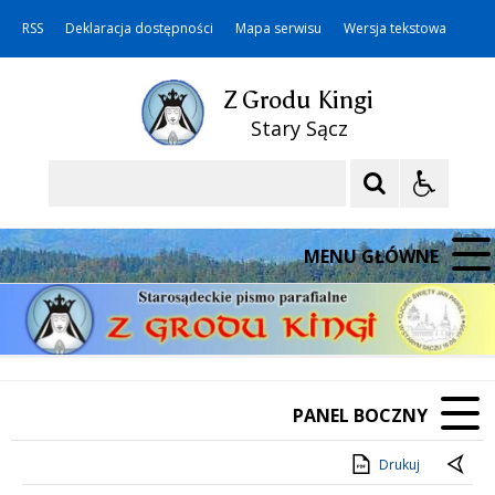
RSS
Deklaracja dostępności
Mapa serwisu
Wersja tekstowa
Z Grodu Kingi
Stary Sącz
Szukaj
MENU GŁÓWNE
PANEL BOCZNY
Drukuj