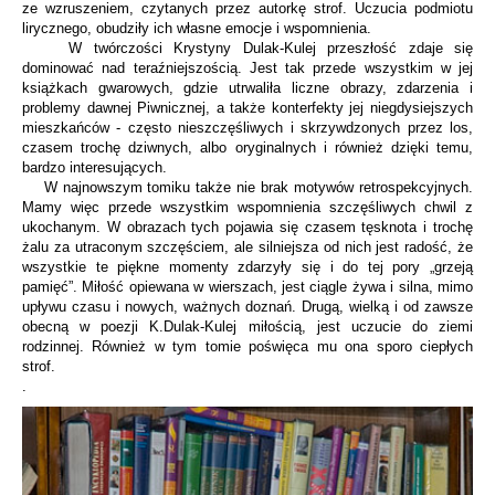
ze wzruszeniem, czytanych przez autorkę strof. Uczucia podmiotu
lirycznego, obudziły ich własne emocje i wspomnienia.
W twórczości Krystyny Dulak-Kulej przeszłość zdaje się
dominować nad teraźniejszością. Jest tak przede wszystkim w jej
książkach gwarowych, gdzie utrwaliła liczne obrazy, zdarzenia i
problemy dawnej Piwnicznej, a także konterfekty jej niegdysiejszych
mieszkańców - często nieszczęśliwych i skrzywdzonych przez los,
czasem trochę dziwnych, albo oryginalnych i również dzięki temu,
bardzo interesujących.
W najnowszym tomiku także nie brak motywów retrospekcyjnych.
Mamy więc przede wszystkim wspomnienia szczęśliwych chwil z
ukochanym. W obrazach tych pojawia się czasem tęsknota i trochę
żalu za utraconym szczęściem, ale silniejsza od nich jest radość, że
wszystkie te piękne momenty zdarzyły się i do tej pory „grzeją
pamięć”. Miłość opiewana w wierszach, jest ciągle żywa i silna, mimo
upływu czasu i nowych, ważnych doznań. Drugą, wielką i od zawsze
obecną w poezji K.Dulak-Kulej miłością, jest uczucie do ziemi
rodzinnej. Również w tym tomie poświęca mu ona sporo ciepłych
strof.
.