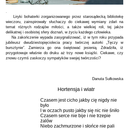
.
Liryki bohaterki zorganizowanego przez starosądecką bibliotekę
wieczoru, zainspirowały słuchaczy do ciekawej wymiany zdań na
temat różnych rodzajów miłości, a także wielkiej roli, tej jakże
delikatnej i osobistej sfery doznań, w życiu każdego człowieka.
Na zakończenie wypada zasygnalizować, iż w tym roku przypada
jubileusz dwudziestopięciolecia pracy twórczej autorki „Tęczy w
bursztynie”. Zamierza go ona świętować jesienią. Zdradziła, iż
przygotowuje właśnie do druku aż trzy nowe książki. Ciekawe, czy
znowu czymś zaskoczy sympatyków swojej twórczości?
Danuta Sułkowska
Hortensja i wiatr
Czasem jest cicho jakby cię nigdy nie
było
I w oczach pusto jakby się nic nie śniło
Czasem serce nie bije i nie trzepie
żalów
Niebo zachmurzone i słońce nie pali