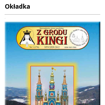
Okładka
Treść
.