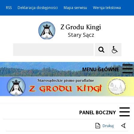
RSS
Deklaracja dostępności
Mapa serwisu
Wersja tekstowa
Z Grodu Kingi
Stary Sącz
Szukaj
MENU GŁÓWNE
PANEL BOCZNY
Drukuj