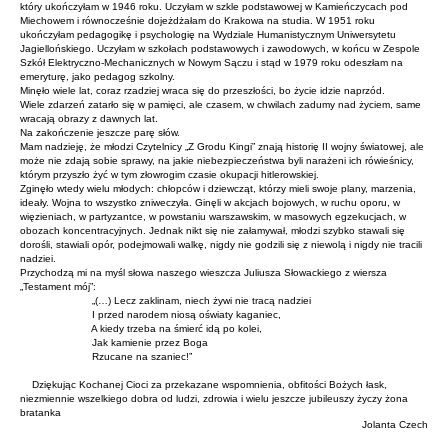
który ukończyłam w 1946 roku. Uczyłam w szkle podstawowej w Kamieńczycach pod
Miechowem i równocześnie dojeżdżałam do Krakowa na studia. W 1951 roku
ukończyłam pedagogikę i psychologię na Wydziale Humanistycznym Uniwersytetu
Jagiellońskiego. Uczyłam w szkołach podstawowych i zawodowych, w końcu w Zespole
Szkół Elektryczno-Mechanicznych w Nowym Sączu i stąd w 1979 roku odeszłam na
emeryturę, jako pedagog szkolny.
Minęło wiele lat, coraz rzadziej wraca się do przeszłości, bo życie idzie naprzód.
Wiele zdarzeń zatarło się w pamięci, ale czasem, w chwilach zadumy nad życiem, same
wracają obrazy z dawnych lat.
Na zakończenie jeszcze parę słów.
Mam nadzieję, że młodzi Czytelnicy „Z Grodu Kingi” znają historię II wojny światowej, ale
może nie zdają sobie sprawy, na jakie niebezpieczeństwa byli narażeni ich rówieśnicy,
którym przyszło żyć w tym złowrogim czasie okupacji hitlerowskiej.
Zginęło wtedy wielu młodych: chłopców i dziewcząt, którzy mieli swoje plany, marzenia,
ideały. Wojna to wszystko zniweczyła. Ginęli w akcjach bojowych, w ruchu oporu, w
więzieniach, w partyzantce, w powstaniu warszawskim, w masowych egzekucjach, w
obozach koncentracyjnych. Jednak nikt się nie załamywał, młodzi szybko stawali się
dorośli, stawiali opór, podejmowali walkę, nigdy nie godzili się z niewolą i nigdy nie tracili
nadziei.
Przychodzą mi na myśl słowa naszego wieszcza Juliusza Słowackiego z wiersza
„Testament mój”:
„(…) Lecz zaklinam, niech żywi nie tracą nadziei
I przed narodem niosą oświaty kaganiec,
A kiedy trzeba na śmierć idą po kolei,
Jak kamienie przez Boga
Rzucane na szaniec!”
Dziękując Kochanej Cioci za przekazane wspomnienia, obfitości Bożych łask,
niezmiennie wszelkiego dobra od ludzi, zdrowia i wielu jeszcze jubileuszy życzy żona
bratanka
Jolanta Czech