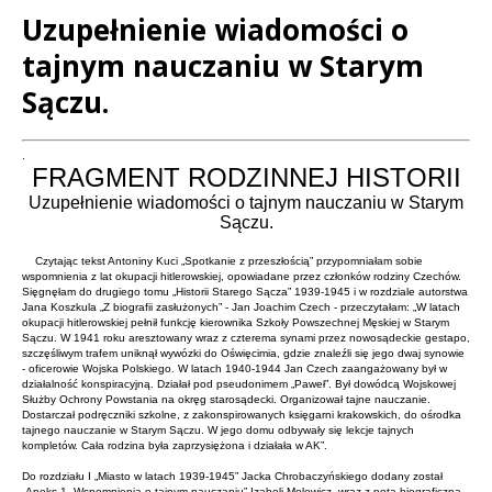
Uzupełnienie wiadomości o
tajnym nauczaniu w Starym
Sączu.
Treść
.
FRAGMENT RODZINNEJ HISTORII
Uzupełnienie wiadomości o tajnym nauczaniu w Starym
Sączu.
Czytając tekst Antoniny Kuci „Spotkanie z przeszłością” przypomniałam sobie
wspomnienia z lat okupacji hitlerowskiej, opowiadane przez członków rodziny Czechów.
Sięgnęłam do drugiego tomu „Historii Starego Sącza” 1939-1945 i w rozdziale autorstwa
Jana Koszkula „Z biografii zasłużonych” - Jan Joachim Czech - przeczytałam: „W latach
okupacji hitlerowskiej pełnił funkcję kierownika Szkoły Powszechnej Męskiej w Starym
Sączu. W 1941 roku aresztowany wraz z czterema synami przez nowosądeckie gestapo,
szczęśliwym trafem uniknął wywózki do Oświęcimia, gdzie znaleźli się jego dwaj synowie
- oficerowie Wojska Polskiego. W latach 1940-1944 Jan Czech zaangażowany był w
działalność konspiracyjną. Działał pod pseudonimem „Paweł”. Był dowódcą Wojskowej
Służby Ochrony Powstania na okręg starosądecki. Organizował tajne nauczanie.
Dostarczał podręczniki szkolne, z zakonspirowanych księgarni krakowskich, do ośrodka
tajnego nauczanie w Starym Sączu. W jego domu odbywały się lekcje tajnych
kompletów. Cała rodzina była zaprzysiężona i działała w AK”.
Do rozdziału I „Miasto w latach 1939-1945” Jacka Chrobaczyńskiego dodany został
„Aneks 1. Wspomnienia o tajnym nauczaniu” Izabeli Molewicz, wraz z notą biograficzną,