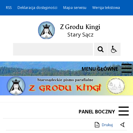
RSS
Deklaracja dostępności
Mapa serwisu
Wersja tekstowa
Z Grodu Kingi
Stary Sącz
Szukaj
MENU GŁÓWNE
PANEL BOCZNY
Drukuj