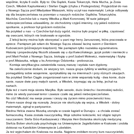
wspólnie, liczyła 6 osób. Były to: Ola Gądek, Kasia Tokarczyk, Hela Mucha, ja Zosia
Czech, Włodek Kapturkiewicz i Stefan Ciągło (chyba z Podegrodzia). Przyjeżdżał do nas
z Nowego Sącza prof.Władysław Misiaszek, który uczył nas matematyki. Lekcje odbywały
się dla bezpieczeństwa na przemian u naszych rodziców: Gądków, Tokarczyków,
Muchów, Czechów lub u mamy Włodka p.Marii Koronowej. W razie jakiegoś
niebezpieczeństwa udawaliśmy, że obchodzimy czyjeś imieniny, czy jakieś rodzinne
spotkanie, a profesor był gościem rodziców.
Na przykład u nas - u Czechów był duży ogród, można było pograć w piłkę, częstować
się owocami, których nie brakowało w ogrodzie.
Z lekcji łaciny można było skorzystać u pani mgr Ireny Januszowej, która pracowała w
aptece. Pamiętam jak szłam do Nowego Sącza zdawać łacinę razem z Gienkiem
Kubowiczem (późniejszym księdzem). Nie pamiętam tylko nazwiska egzaminatora.
Historię i propedeutykę filozofii zdawało się u dyr.Kwiecińskiego, język polski i niemiecki u
prof.Marii Fedak z Nowego Sącza, biologię u prof.Izabeli Molewicz, matematykę i fizykę
u prof.Misiaszka, religię u ks.Antoniego Odziomka - proboszcza.
Komisja weryfikacyjna zatwierdziła naszą maturę i wydała nam dyplomy.
Na zakończenie dodam, że wszyscy tzn. nasza grupa żyliśmy w wielkiej przyjaźni,
pomagaliśmy sobie wzajemnie, spotykaliśmy się na imieninach i przy różnych okazjach.
Na przykład Stefan Ciągło zorganizował nam w zimie wspaniały kulig - dwa konie, duże
sanie, nasze dwie pary małych sanek, a Włodek, trzymając się za linkę, jechał na
nartach.
Była też z nami moja siostra Marylka. Było wesoło, dużo śmiechu i beztroskiej radości,
mimo że wtedy panował terror i zawsze czaiło się jakieś niebezpieczeństwo.
No cóż! Młodość ma swoje prawa i cieszy się życiem mimo przeciwności losu.
Potem nasze drogi się rozeszły. Jeszcze nie skończyła się wojna, a Włodek - dobry
matematyk, zginął w partyzantce.
Biedna Helcia zwana Muszką utonęła w czasie kąpieli w Dunajcu - a chciała zostać
farmaceutką. Kasia została nauczycielką. Moje szkolne koleżanki, też objęte tajnym
nauczaniem: Stefa Górz-Kardaszewicz i Marysia Herr-Stolarska skończyły medycynę.
Stefcia Bober ukończyła psychologię na Uniwersytecie Jagiellońskim w Krakowie i zrobiła
doktorat na Katolickim Uniwersytecie Lubelskim.
Ja też wyjechałam do Krakowa na studia. Najpierw zrobiłam roczny kurs nauczycielski,