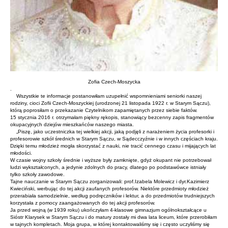
Zofia Czech-Moszycka
.
Wszystkie te informacje postanowiłam uzupełnić wspomnieniami seniorki naszej
rodziny, cioci Zofii Czech-Moszyckiej (urodzonej 21 listopada 1922 r. w Starym Sączu),
którą poprosiłam o przekazanie Czytelnikom zapamiętanych przez siebie faktów.
15 stycznia 2016 r. otrzymałam piękny rękopis, stanowiący bezcenny zapis fragmentów
okupacyjnych dziejów mieszkańców naszego miasta.
„Piszę, jako uczestniczka tej wielkiej akcji, jaką podjęli z narażeniem życia profesorki i
profesorowie szkół średnich w Starym Sączu, w Sądecczyźnie i w innych częściach kraju.
Dzięki temu młodzież mogła skorzystać z nauki, nie tracić cennego czasu i mijających lat
młodości.
W czasie wojny szkoły średnie i wyższe były zamknięte, gdyż okupant nie potrzebował
ludzi wykształconych, a jedynie zdolnych do pracy, dlatego po podstawówce istniały
tylko szkoły zawodowe.
Tajne nauczanie w Starym Sączu zorganizowali: prof.Izabela Molewicz i dyr.Kazimierz
Kwieciński, werbując do tej akcji zaufanych profesorów. Niektóre przedmioty młodzież
przerabiała samodzielnie, według podręczników i lektur, a do przedmiotów trudniejszych
korzystała z pomocy zaangażowanych do tej akcji profesorów.
Ja przed wojną (w 1939 roku) ukończyłam 4-klasowe gimnazjum ogólnokształcące u
Sióstr Klarysek w Starym Sączu i do matury zostały mi dwa lata liceum, które przerobiłam
w tajnych kompletach. Moja grupa, w której kontaktowaliśmy się i często uczyliśmy się