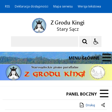
RSS
Deklaracja dostępności
Mapa serwisu
Wersja tekstowa
Z Grodu Kingi
Stary Sącz
Szukaj
MENU GŁÓWNE
PANEL BOCZNY
Drukuj