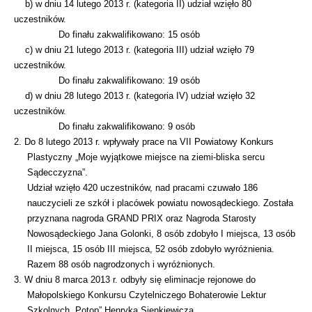
b) w dniu 14 lutego 2013 r. (kategoria II) udział wzięło 80
uczestników.
Do finału zakwalifikowano: 15 osób
c) w dniu 21 lutego 2013 r. (kategoria III) udział wzięło 79
uczestników.
Do finału zakwalifikowano: 19 osób
d) w dniu 28 lutego 2013 r. (kategoria IV) udział wzięło 32
uczestników.
Do finału zakwalifikowano: 9 osób
2. Do 8 lutego 2013 r. wpływały prace na VII Powiatowy Konkurs
Plastyczny „Moje wyjątkowe miejsce na ziemi-bliska sercu
Sądecczyzna”.
Udział wzięło 420 uczestników, nad pracami czuwało 186
nauczycieli ze szkół i placówek powiatu nowosądeckiego. Została
przyznana nagroda GRAND PRIX oraz Nagroda Starosty
Nowosądeckiego Jana Golonki, 8 osób zdobyło I miejsca, 13 osób
II miejsca, 15 osób III miejsca, 52 osób zdobyło wyróżnienia.
Razem 88 osób nagrodzonych i wyróżnionych.
3. W dniu 8 marca 2013 r. odbyły się eliminacje rejonowe do
Małopolskiego Konkursu Czytelniczego Bohaterowie Lektur
Szkolnych „Potop” Henryka Sienkiewicza.