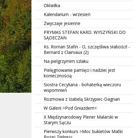
Okładka
Kalendarium - wrzesień
Zwyczaje jesienne
PRYMAS STEFAN KARD. WYSZYŃSKI DO
SĄDECZAN
Ks. Roman Stafin - O, szczęśliwa słabości! -
Bernard z Clairvaux (2)
Na pielgrzymim szlaku
Pielęgnowanie pamięci i nadziei jest
koniecznością
Siostra Cecyliana - bohaterką wieczoru
wspomnień
Rozmowa z Izabelą Skrzypiec-Dagnan
W Galerii >Pod Gniazdem<
X Międzynarodowy Plener Malarski w
Starym Sączu
Pierwszy konkurs >Moc bukietów Matki
Bożej Zielnej<