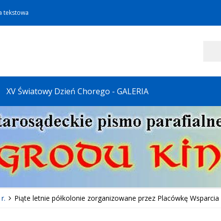
a tekstowa
Szukaj
XV Światowy Dzień Chorego - GALERIA
r.
Piąte letnie półkolonie zorganizowane przez Placówkę Wsparci