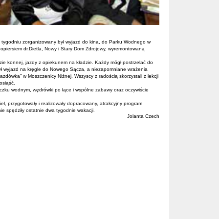
ym tygodniu zorganizowany był wyjazd do kina, do Parku Wodnego w
popiersiem dr.Dietla, Nowy i Stary Dom Zdrojowy, wyremontowaną
zie konnej, jazdy z opiekunem na kładzie. Każdy mógł postrzelać do
 był wyjazd na kręgle do Nowego Sącza, a niezapomniane wrażenia
zdówka” w Moszczenicy Niżnej. Wszyscy z radością skorzystali z lekcji
osiąść.
oczku wodnym, wędrówki po łące i wspólne zabawy oraz oczywiście
el, przygotowały i realizowały dopracowany, atrakcyjny program
nie spędziły ostatnie dwa tygodnie wakacji.
Jolanta Czech