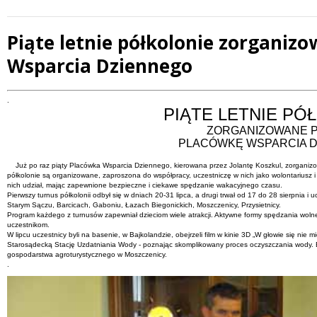
Piąte letnie półkolonie zorganiz
Wsparcia Dziennego
Treść
.
PIĄTE LETNIE PÓ
ZORGANIZOWANE 
PLACÓWKĘ WSPARCIA 
Już po raz piąty Placówka Wsparcia Dziennego, kierowana przez Jolantę Koszkul, zorganizow
półkolonie są organizowane, zaproszona do współpracy, uczestniczę w nich jako wolontariusz i n
nich udział, mając zapewnione bezpieczne i ciekawe spędzanie wakacyjnego czasu.
Pierwszy turnus półkolonii odbył się w dniach 20-31 lipca, a drugi trwał od 17 do 28 sierpnia i
Starym Sączu, Barcicach, Gaboniu, Łazach Biegonickich, Moszczenicy, Przysietnicy.
Program każdego z turnusów zapewniał dzieciom wiele atrakcji. Aktywne formy spędzania wolneg
uczestnikom.
W lipcu uczestnicy byli na basenie, w Bajkolandzie, obejrzeli film w kinie 3D „W głowie się nie m
Starosądecką Stację Uzdatniania Wody - poznając skomplikowany proces oczyszczania wody.
gospodarstwa agroturystycznego w Moszczenicy.
.