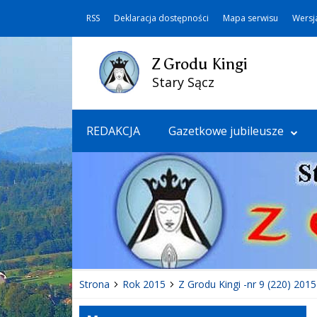
RSS
Deklaracja dostępności
Mapa serwisu
Wersj
Z Grodu Kingi
Stary Sącz
REDAKCJA
Gazetkowe jubileusze
Strona
Rok 2015
Z Grodu Kingi -nr 9 (220) 2015 