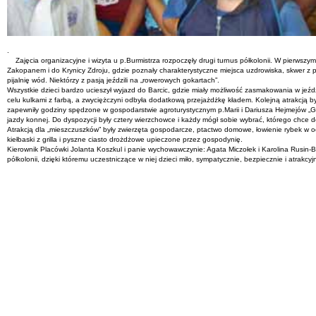
.
Zajęcia organizacyjne i wizyta u p.Burmistrza rozpoczęły drugi turnus półkolonii. W pierwsz
Zakopanem i do Krynicy Zdroju, gdzie poznały charakterystyczne miejsca uzdrowiska, skwer z 
pijalnię wód. Niektórzy z pasją jeździli na „rowerowych gokartach”.
Wszystkie dzieci bardzo ucieszył wyjazd do Barcic, gdzie miały możliwość zasmakowania w jeźd
celu kulkami z farbą, a zwyciężczyni odbyła dodatkową przejażdżkę kładem. Kolejną atrakcją
zapewniły godziny spędzone w gospodarstwie agroturystycznym p.Marii i Dariusza Hejmejów „Ga
jazdy konnej. Do dyspozycji były cztery wierzchowce i każdy mógł sobie wybrać, którego chce d
Atrakcją dla „mieszczuszków” były zwierzęta gospodarcze, ptactwo domowe, łowienie rybek w 
kiełbaski z grilla i pyszne ciasto drożdżowe upieczone przez gospodynię.
Kierownik Placówki Jolanta Koszkul i panie wychowawczynie: Agata Miczołek i Karolina Rusin-Bi
półkolonii, dzięki któremu uczestniczące w niej dzieci miło, sympatycznie, bezpiecznie i atrakcyj