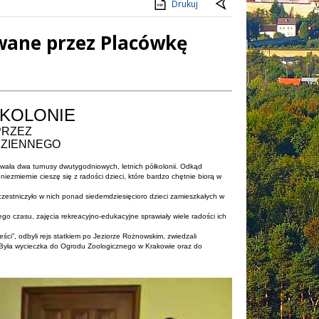
Drukuj
owane przez Placówkę
ŁKOLONIE
PRZEZ
DZIENNEGO
ała dwa turnusy dwutygodniowych, letnich półkolonii. Odkąd
iezmiernie cieszę się z radości dzieci, które bardzo chętnie biorą w
 uczestniczyło w nich ponad siedemdziesięcioro dzieci zamieszkałych w
o czasu, zajęcia rekreacyjno-edukacyjne sprawiały wiele radości ich
ieści”, odbyli rejs statkiem po Jeziorze Rożnowskim, zwiedzali
 Była wycieczka do Ogrodu Zoologicznego w Krakowie oraz do