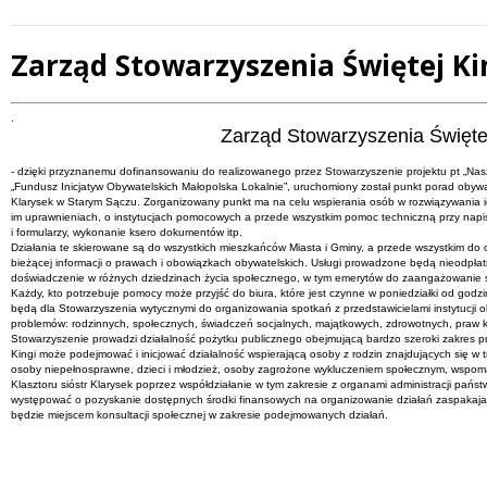
Zarząd Stowarzyszenia Świętej Ki
Treść
.
Zarząd Stowarzyszenia Świętej
- dzięki przyznanemu dofinansowaniu do realizowanego przez Stowarzyszenie projektu pt „Nasz
„Fundusz Inicjatyw Obywatelskich Małopolska Lokalnie”, uruchomiony został punkt porad obywat
Klarysek w Starym Sączu. Zorganizowany punkt ma na celu wspierania osób w rozwiązywania ich
im uprawnieniach, o instytucjach pomocowych a przede wszystkim pomoc techniczną przy napisa
i formularzy, wykonanie ksero dokumentów itp.
Działania te skierowane są do wszystkich mieszkańców Miasta i Gminy, a przede wszystkim do 
bieżącej informacji o prawach i obowiązkach obywatelskich. Usługi prowadzone będą nieodpła
doświadczenie w różnych dziedzinach życia społecznego, w tym emerytów do zaangażowanie się
Każdy, kto potrzebuje pomocy może przyjść do biura, które jest czynne w poniedziałki od god
będą dla Stowarzyszenia wytycznymi do organizowania spotkań z przedstawicielami instytucji o
problemów: rodzinnych, społecznych, świadczeń socjalnych, majątkowych, zdrowotnych, praw 
Stowarzyszenie prowadzi działalność pożytku publicznego obejmującą bardzo szeroki zakres prz
Kingi może podejmować i inicjować działalność wspierającą osoby z rodzin znajdujących się w tr
osoby niepełnosprawne, dzieci i młodzież, osoby zagrożone wykluczeniem społecznym, wspomag
Klasztoru sióstr Klarysek poprzez współdziałanie w tym zakresie z organami administracji pań
występować o pozyskanie dostępnych środki finansowych na organizowanie działań zaspakajaj
będzie miejscem konsultacji społecznej w zakresie podejmowanych działań.