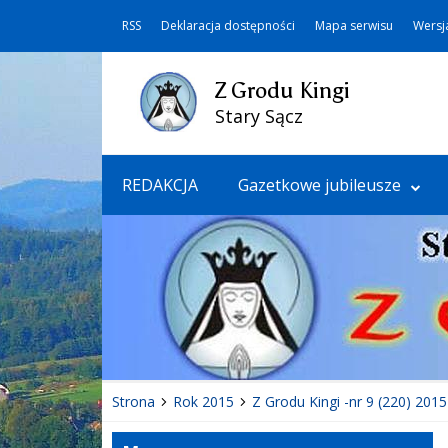
RSS
Deklaracja dostępności
Mapa serwisu
Wersj
Z Grodu Kingi
Stary Sącz
REDAKCJA
Gazetkowe jubileusze
Strona
Rok 2015
Z Grodu Kingi -nr 9 (220) 2015 