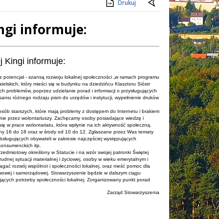
Drukuj
ngi informuje:
 Kingi informuje:
 potencjał - szansą rozwoju lokalnej społeczności „w ramach programu
elskich, który mieści się w budynku na dziedzińcu Klasztoru Sióstr
 problemów, poprzez udzielanie porad i informacji o przysługujących
niu różnego rodzaju pism do urzędów i instytucji, wypełnienie druków
osób starszych, które mają problemy z dostępem do Internetu i brakiem
tnie przez wolontariuszy. Zachęcamy osoby posiadające wiedzę i
 w prace wolontariatu, która wpłynie na ich aktywność społeczną.
ziny 16 do 18 oraz w środy od 10 do 12. Zgłaszane przez Was tematy
bsługujących obywateli w zakresie najczęściej występujących
konsumenckich itp.
edmiotowy określony w Statucie i na wzór swojej patronki Świętej
udnej sytuacji materialnej i życiowej, osoby w wieku emerytalnym i
ać rozwój wspólnot i społeczności lokalnej, oraz nieść pomoc dla
stwowej i samorządowej. Stowarzyszenie będzie w dalszym ciągu
ących potrzeby społeczności lokalnej. Zorganizowany punkt porad
Zarząd Stowarzyszenia