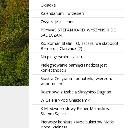
Okładka
Kalendarium - wrzesień
Zwyczaje jesienne
PRYMAS STEFAN KARD. WYSZYŃSKI DO
SĄDECZAN
Ks. Roman Stafin - O, szczęśliwa słabości! -
Bernard z Clairvaux (2)
Na pielgrzymim szlaku
Pielęgnowanie pamięci i nadziei jest
koniecznością
Siostra Cecyliana - bohaterką wieczoru
wspomnień
Rozmowa z Izabelą Skrzypiec-Dagnan
W Galerii >Pod Gniazdem<
X Międzynarodowy Plener Malarski w
Starym Sączu
Pierwszy konkurs >Moc bukietów Matki
Bożej Zielnej<