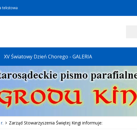
a tekstowa
Szukaj
XV Światowy Dzień Chorego - GALERIA
r.
Zarząd Stowarzyszenia Świętej Kingi informuje: